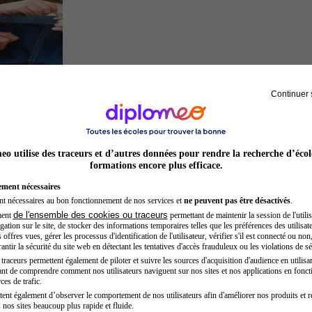
Continuer 
Auxiliaire de puériculture
o utilise des traceurs et d’autres données pour rendre la recherche d’écol
formations encore plus efficace.
ement nécessaires
nt nécessaires au bon fonctionnement de nos services et
ne peuvent pas être désactivés
.
de l'ensemble des cookies ou traceurs
ment
permettant de maintenir la session de l'utilis
ation sur le site, de stocker des informations temporaires telles que les préférences des utilisate
offres vues, gérer les processus d'identification de l'utilisateur, vérifier s'il est connecté ou non,
ntir la sécurité du site web en détectant les tentatives d'accès frauduleux ou les violations de sé
raceurs permettent également de piloter et suivre les sources d'acquisition d'audience en utilisan
nt de comprendre comment nos utilisateurs naviguent sur nos sites et nos applications en fonct
Architecte
ces de trafic.
tent également d’observer le comportement de nos utilisateurs afin d'améliorer nos produits et r
 nos sites beaucoup plus rapide et fluide.