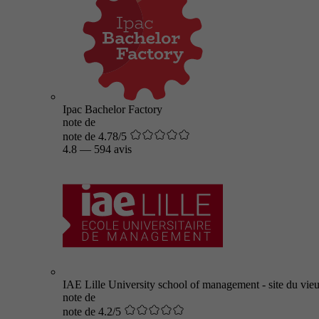
Ipac Bachelor Factory
note de
note de 4.78/5
4.8
—
594 avis
IAE Lille University school of management - site du vieu
note de
note de 4.2/5