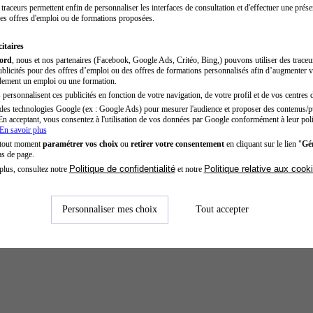
traceurs permettent enfin de personnaliser les interfaces de consultation et d'effectuer une prése
es offres d'emploi ou de formations proposées.
itaires
cord
, nous et nos partenaires (Facebook, Google Ads, Critéo, Bing,) pouvons utiliser des trace
blicités pour des offres d’emploi ou des offres de formations personnalisés afin d’augmenter v
dement un emploi ou une formation.
personnalisent ces publicités en fonction de votre navigation, de votre profil et de vos centres d
des technologies Google (ex : Google Ads) pour mesurer l'audience et proposer des contenus/pu
En acceptant, vous consentez à l'utilisation de vos données par Google conformément à leur poli
En savoir plus
 tout moment
paramétrer vos choix
ou
retirer votre consentement
en cliquant sur le lien "
Gér
as de page.
Politique de confidentialité
Politique relative aux cook
plus, consultez notre
et notre
Personnaliser mes choix
Tout accepter