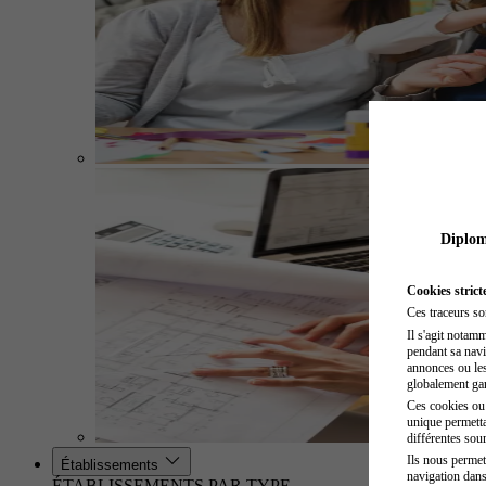
Diplome
Cookies strict
Ces traceurs so
Il s'agit notam
pendant sa navig
annonces ou les 
globalement gara
Ces cookies ou t
unique permetta
différentes sour
Ils nous permet
Établissements
navigation dans
ÉTABLISSEMENTS PAR TYPE