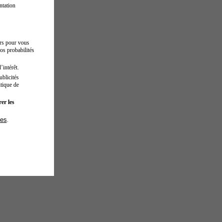
ntation
urs pour vous
os probabilités
’intérêt.
blicités
tique de
er les
ies
.