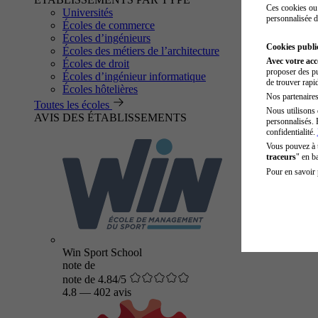
Ces cookies ou 
Universités
personnalisée d
Écoles de commerce
Écoles d’ingénieurs
Cookies public
Écoles des métiers de l’architecture
Avec votre ac
Écoles de droit
proposer des pu
Écoles d’ingénieur informatique
de trouver rapi
Écoles hôtelières
Nos partenaires 
Toutes les écoles
Nous utilisons 
AVIS DES ÉTABLISSEMENTS
personnalisés. 
confidentialité.
Vous pouvez à
traceurs
" en b
Pour en savoir 
Win Sport School
note de
note de 4.84/5
4.8
—
402 avis