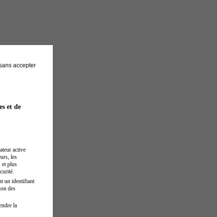
sans accepter
es et de
ateur active
urs, les
 et plus
curité.
t un identifiant
ion des
endre la