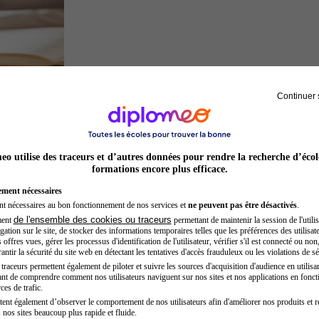
Continuer 
Juriste
o utilise des traceurs et d’autres données pour rendre la recherche d’écol
formations encore plus efficace.
ement nécessaires
nt nécessaires au bon fonctionnement de nos services et
ne peuvent pas être désactivés
.
de l'ensemble des cookies ou traceurs
ment
permettant de maintenir la session de l'utilis
ation sur le site, de stocker des informations temporaires telles que les préférences des utilisate
offres vues, gérer les processus d'identification de l'utilisateur, vérifier s'il est connecté ou non,
ntir la sécurité du site web en détectant les tentatives d'accès frauduleux ou les violations de sé
raceurs permettent également de piloter et suivre les sources d'acquisition d'audience en utilisan
nt de comprendre comment nos utilisateurs naviguent sur nos sites et nos applications en fonct
Kinésithérapeute sportif
ces de trafic.
tent également d’observer le comportement de nos utilisateurs afin d'améliorer nos produits et r
 nos sites beaucoup plus rapide et fluide.