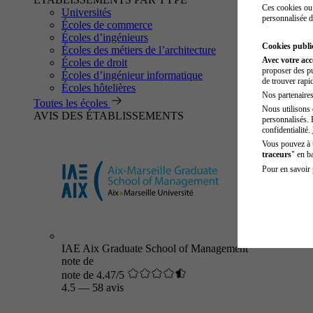
Ces cookies ou 
Universités
personnalisée d
Écoles de commerce
Écoles d’ingénieurs
Cookies public
Écoles des métiers de l’architecture
Avec votre ac
Écoles de droit
proposer des pu
Écoles d’ingénieur informatique
de trouver rapi
Écoles hôtelières
Nos partenaires 
Toutes les écoles
Nous utilisons 
AVIS DES ÉTABLISSEMENTS
personnalisés. 
confidentialité.
Vous pouvez à
traceurs
" en b
Pour en savoir 
IAE Aix Graduate School of Management
note de
note de 4.47/5
4.5
—
58 avis