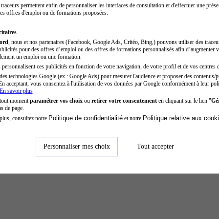
traceurs permettent enfin de personnaliser les interfaces de consultation et d'effectuer une prése
es offres d'emploi ou de formations proposées.
itaires
cord
, nous et nos partenaires (Facebook, Google Ads, Critéo, Bing,) pouvons utiliser des trace
blicités pour des offres d’emploi ou des offres de formations personnalisés afin d’augmenter v
dement un emploi ou une formation.
personnalisent ces publicités en fonction de votre navigation, de votre profil et de vos centres d
des technologies Google (ex : Google Ads) pour mesurer l'audience et proposer des contenus/pu
En acceptant, vous consentez à l'utilisation de vos données par Google conformément à leur poli
En savoir plus
 tout moment
paramétrer vos choix
ou
retirer votre consentement
en cliquant sur le lien "
Gér
as de page.
Politique de confidentialité
Politique relative aux cook
plus, consultez notre
et notre
Personnaliser mes choix
Tout accepter