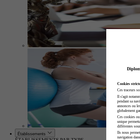
Diplome
Cookies strict
Ces traceurs so
Il s'agit notam
pendant sa navig
annonces ou les 
globalement gara
Ces cookies ou t
unique permetta
différentes sour
Ils nous permet
Établissements
navigation dans
ÉTABLISSEMENTS PAR TYPE