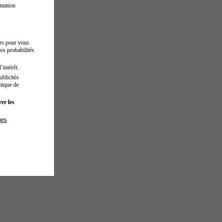
ntation
urs pour vous
os probabilités
’intérêt.
blicités
tique de
er les
ies
.