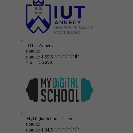
IUT d'Annecy
note de
note de 4.59/5
4.6
—
56 avis
MyDigitalSchool - Caen
note de
note de 4.84/5