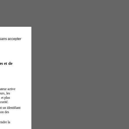
sans accepter
es et de
ateur active
urs, les
 et plus
curité.
t un identifiant
ion des
endre la