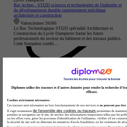
Bac techno - STI2D sciences et technologies de l'industrie et
du développement durable enseignement spécifique
architecture et construction
Valenciennes 59300
Le Bac Technologique STI2D spécialité Architecture et
Construction du Lycée Dampierre forme les futurs
professionnels du secteur du bâtiment et des travaux publics.
Cette formation combi…
Diplomeo utilise des traceurs et d’autres données pour rendre la recherche d’éco
efficace.
Cookies strictement nécessaires
Ces traceurs sont nécessaires au bon fonctionnement de nos services et
ne peuvent pas être 
de l'ensemble des cookies ou traceurs
Il s'agit notamment
permettant de maintenir 
Lycée du Hainaut
pendant sa navigation sur le site, de stocker des informations temporaires telles que les préf
ou les offres vues, gérer les processus d'identification de l'utilisateur, vérifier s'il est conn
Bac techno - STI2D sciences et technologies de l'industrie et
la sécurité du site web en détectant les tentatives d'accès frauduleux ou les violations de sécu
du développement durable enseignement spécifique
Ces cookies ou traceurs permettent également de piloter et suivre les sources d'acquisition d'