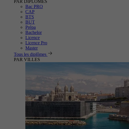
PAR DIPLÔMES
Bac PRO
CAP
BTS
BUT
Prépa
Bachelor
Licence
Licence Pro
Master
Tous les diplômes
PAR VILLES