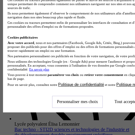
architecture et construction
unique permettant de comprendre comment nos utilisateurs naviguent sur nos sites et nos ap
2.0
sources de trafic.
Ils nous permettent également d’observer le comportement de nos utilisateurs afin d'amélior
navigation dans nos sites beaucoup plus rapide et fluide.
1 avis
Ces cookies ou traceurs permettent enfin de personnaliser les interfaces de consultation et d
personnalisée des offres d'emploi ou de formations proposées.
Valenciennes 59300
Le Bac Techno STI2D Sciences et Technologies de l'Industrie
Cookies publicitaires
et du Développement Durable avec spécialisation Architecture
Avec votre accord
, nous et nos partenaires (Facebook, Google Ads, Critéo, Bing,) pouvons 
et Construction proposé par le Lycée du Hainaut forme des
proposer des publicités pour des offres d’emploi ou des offres de formations personnalisés
technic…
trouver rapidement un emploi ou une formation.
Nos partenaires personnalisent ces publicités en fonction de votre navigation, de votre profil
Nous utilisons des technologies Google (ex : Google Ads) pour mesurer l'audience et propos
personnalisés. En acceptant, vous consentez à l'utilisation de vos données par Google conf
confidentialité.
En savoir plus
Vous pouvez à tout moment
paramétrer vos choix
ou
retirer votre consentement
en cliqu
bas de page.
Politique de confidentialité
Politique 
Pour en savoir plus, consultez notre
et notre
Personnaliser mes choix
Tout accept
Lycée polyvalent Élisa Lemonnier
Bac techno - STI2D sciences et technologies de l'industrie et
du développement durable enseignement spécifique