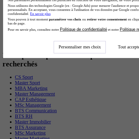
Cap Electricien en alternance
Nous utilisons des technologies Google (ex : Google Ads) pour mesurer l'audience et propos
BTS Gpn en alternance
personnalisés. En acceptant, vous consentez à l'utilisation de vos données par Google conf
confidentialité.
En savoir plus
BTS Domotique en alternance
Vous pouvez à tout moment
paramétrer vos choix
ou
retirer votre consentement
en cliqu
BAC Pro Agora en alternance
bas de page.
BTS Sta en alternance
Politique de confidentialité
Politique 
Pour en savoir plus, consultez notre
et notre
BTS Iris en alternance
BTS Tpl en alternance
BTS Ati en alternance
Personnaliser mes choix
Tout accept
Les diplômes par filière les plus
recherchés
CS Sport
Master Sport
MBA Marketing
Master Management
CAP Esthétique
MSc Management
BTS Communication
BTS RH
Master Immobilier
BTS Assurance
MSc Marketing
Master Marketing