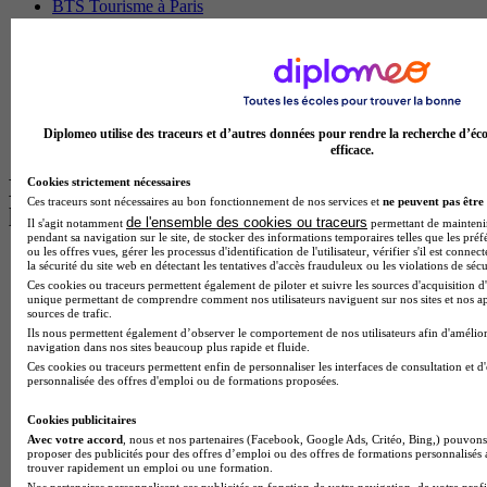
BTS Tourisme à Paris
BTS Tourisme à Toulouse
Licence Psychologie à Lille
Master Informatique à Paris
BTS Communication à Bordeaux
Master Psychologie à Angers
BTS Communication à Lyon
Diplomeo utilise des traceurs et d’autres données pour rendre la recherche d’éco
BTS Ndrc à Lyon
efficace.
Les intitulés de diplôme par alternance
Cookies strictement nécessaires
Ces traceurs sont nécessaires au bon fonctionnement de nos services et
ne peuvent pas être 
les plus recherchés
de l'ensemble des cookies ou traceurs
Il s'agit notamment
permettant de maintenir 
pendant sa navigation sur le site, de stocker des informations temporaires telles que les préf
ou les offres vues, gérer les processus d'identification de l'utilisateur, vérifier s'il est conn
BTS Esf en alternance
la sécurité du site web en détectant les tentatives d'accès frauduleux ou les violations de sécu
BTS Dietetique en alternance
Ces cookies ou traceurs permettent également de piloter et suivre les sources d'acquisition d'
unique permettant de comprendre comment nos utilisateurs naviguent sur nos sites et nos ap
BTS Mco en alternance
sources de trafic.
BTS Pi en alternance
Ils nous permettent également d’observer le comportement de nos utilisateurs afin d'amélior
BTS Sp3s en alternance
navigation dans nos sites beaucoup plus rapide et fluide.
Master CCA en alternance
Ces cookies ou traceurs permettent enfin de personnaliser les interfaces de consultation et d
BTS Ndrc en alternance
personnalisée des offres d'emploi ou de formations proposées.
BTS Sam en alternance
Cap Fleuriste en alternance
Cookies publicitaires
BTS Sio en alternance
Avec votre accord
, nous et nos partenaires (Facebook, Google Ads, Critéo, Bing,) pouvons 
proposer des publicités pour des offres d’emploi ou des offres de formations personnalisés
MSc Marketing Digital en alternance
trouver rapidement un emploi ou une formation.
BTS Gpme en alternance
Nos partenaires personnalisent ces publicités en fonction de votre navigation, de votre profil