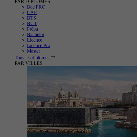
PAR DIPLÔMES
Bac PRO
CAP
BTS
BUT
Prépa
Bachelor
Licence
Licence Pro
Master
Tous les diplômes
PAR VILLES