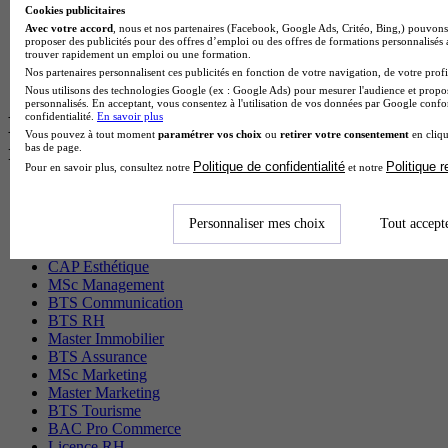
BAC Pro Agora en alternance
Cookies publicitaires
BTS Sta en alternance
Avec votre accord
, nous et nos partenaires (Facebook, Google Ads, Critéo, Bing,) pouvons 
proposer des publicités pour des offres d’emploi ou des offres de formations personnalisés
BTS Iris en alternance
trouver rapidement un emploi ou une formation.
BTS Tpl en alternance
Nos partenaires personnalisent ces publicités en fonction de votre navigation, de votre profil
BTS Ati en alternance
Nous utilisons des technologies Google (ex : Google Ads) pour mesurer l'audience et propos
personnalisés. En acceptant, vous consentez à l'utilisation de vos données par Google conf
confidentialité.
En savoir plus
Les diplômes par filière les plus
Vous pouvez à tout moment
paramétrer vos choix
ou
retirer votre consentement
en cliqu
recherchés
bas de page.
Politique de confidentialité
Politique 
Pour en savoir plus, consultez notre
et notre
CS Sport
Master Sport
Personnaliser mes choix
Tout accept
MBA Marketing
Master Management
CAP Esthétique
MSc Management
BTS Communication
BTS RH
Master Immobilier
BTS Assurance
MSc Marketing
Master Marketing
BTS Tourisme
BAC Pro Commerce
Licence RH