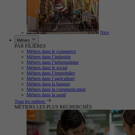
Nice
Métiers
PAR FILIÈRES
Métiers dans le commerce
Métiers dans l’industrie
Métiers dans l’informatique
Métiers dans le social
Métiers dans l’immobilier
Métiers dans l’agriculture
Métiers dans la banque
Métiers dans la communication
Métiers dans la santé
Tous les métiers
MÉTIERS LES PLUS RECHERCHÉS