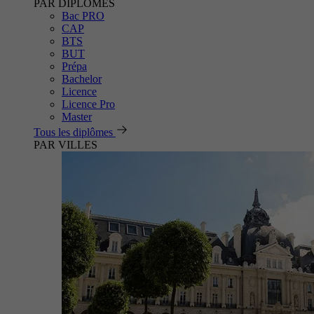
PAR DIPLÔMES
Bac PRO
CAP
BTS
BUT
Prépa
Bachelor
Licence
Licence Pro
Master
Tous les diplômes
PAR VILLES