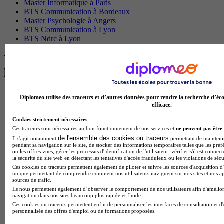
Master Informatique à Paris
BTS Communication à Bordeaux
Master Psychologie à Angers
BTS Communication à Lyon
BTS Ndrc à Lyon
Les intitulés de diplôme par alternance
les plus recherchés
BTS Esf en alternance
Diplomeo utilise des traceurs et d’autres données pour rendre la recherche d’éco
BTS Dietetique en alternance
efficace.
BTS Mco en alternance
Cookies strictement nécessaires
BTS Pi en alternance
Ces traceurs sont nécessaires au bon fonctionnement de nos services et
ne peuvent pas être 
BTS Sp3s en alternance
de l'ensemble des cookies ou traceurs
Master CCA en alternance
Il s'agit notamment
permettant de maintenir 
pendant sa navigation sur le site, de stocker des informations temporaires telles que les préf
BTS Ndrc en alternance
ou les offres vues, gérer les processus d'identification de l'utilisateur, vérifier s'il est conn
BTS Sam en alternance
la sécurité du site web en détectant les tentatives d'accès frauduleux ou les violations de sécu
Cap Fleuriste en alternance
Ces cookies ou traceurs permettent également de piloter et suivre les sources d'acquisition d'
unique permettant de comprendre comment nos utilisateurs naviguent sur nos sites et nos ap
BTS Sio en alternance
sources de trafic.
MSc Marketing Digital en alternance
Ils nous permettent également d’observer le comportement de nos utilisateurs afin d'amélior
BTS Gpme en alternance
navigation dans nos sites beaucoup plus rapide et fluide.
Cap Electricien en alternance
Ces cookies ou traceurs permettent enfin de personnaliser les interfaces de consultation et d
BTS Gpn en alternance
personnalisée des offres d'emploi ou de formations proposées.
BTS Domotique en alternance