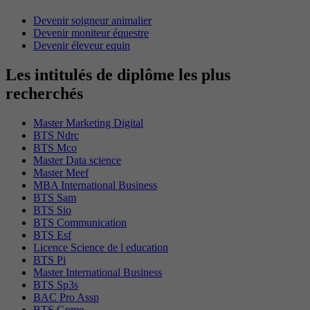
Devenir soigneur animalier
Devenir moniteur équestre
Devenir éleveur equin
Les intitulés de diplôme les plus
recherchés
Master Marketing Digital
BTS Ndrc
BTS Mco
Master Data science
Master Meef
MBA International Business
BTS Sam
BTS Sio
BTS Communication
BTS Esf
Licence Science de l education
BTS Pi
Master International Business
BTS Sp3s
BAC Pro Assp
BTS Gpme