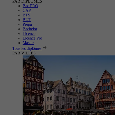
PAR DIPLÔMES
Bac PRO
CAP
BTS
BUT
Prépa
Bachelor
Licence
Licence Pro
Master
Tous les diplômes
PAR VILLES