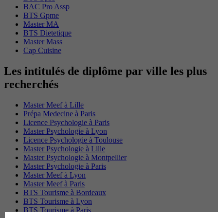
BAC Pro Assp
BTS Gpme
Master MA
BTS Dietetique
Master Mass
Cap Cuisine
Les intitulés de diplôme par ville les plus
recherchés
Master Meef à Lille
Prépa Medecine à Paris
Licence Psychologie à Paris
Master Psychologie à Lyon
Licence Psychologie à Toulouse
Master Psychologie à Lille
Master Psychologie à Montpellier
Master Psychologie à Paris
Master Meef à Lyon
Master Meef à Paris
BTS Tourisme à Bordeaux
BTS Tourisme à Lyon
BTS Tourisme à Paris