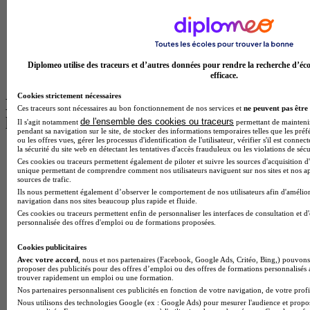
BTS Tourisme à Toulouse
Licence Psychologie à Lille
Master Informatique à Paris
BTS Communication à Bordeaux
Master Psychologie à Angers
BTS Communication à Lyon
Diplomeo utilise des traceurs et d’autres données pour rendre la recherche d’éco
BTS Ndrc à Lyon
efficace.
Cookies strictement nécessaires
Les intitulés de diplôme par alternance
Ces traceurs sont nécessaires au bon fonctionnement de nos services et
ne peuvent pas être 
les plus recherchés
de l'ensemble des cookies ou traceurs
Il s'agit notamment
permettant de maintenir 
pendant sa navigation sur le site, de stocker des informations temporaires telles que les préf
ou les offres vues, gérer les processus d'identification de l'utilisateur, vérifier s'il est conn
la sécurité du site web en détectant les tentatives d'accès frauduleux ou les violations de sécu
BTS Esf en alternance
Ces cookies ou traceurs permettent également de piloter et suivre les sources d'acquisition d'
BTS Dietetique en alternance
unique permettant de comprendre comment nos utilisateurs naviguent sur nos sites et nos ap
BTS Mco en alternance
sources de trafic.
BTS Pi en alternance
Ils nous permettent également d’observer le comportement de nos utilisateurs afin d'amélior
navigation dans nos sites beaucoup plus rapide et fluide.
BTS Sp3s en alternance
Ces cookies ou traceurs permettent enfin de personnaliser les interfaces de consultation et d
Master CCA en alternance
personnalisée des offres d'emploi ou de formations proposées.
BTS Ndrc en alternance
BTS Sam en alternance
Cookies publicitaires
Cap Fleuriste en alternance
Avec votre accord
, nous et nos partenaires (Facebook, Google Ads, Critéo, Bing,) pouvons 
BTS Sio en alternance
proposer des publicités pour des offres d’emploi ou des offres de formations personnalisés
MSc Marketing Digital en alternance
trouver rapidement un emploi ou une formation.
BTS Gpme en alternance
Nos partenaires personnalisent ces publicités en fonction de votre navigation, de votre profil
Cap Electricien en alternance
Nous utilisons des technologies Google (ex : Google Ads) pour mesurer l'audience et propos