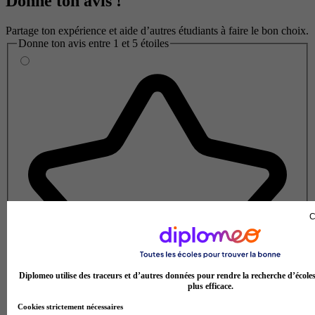
Donne ton avis !
Partage ton expérience et aide d’autres étudiants à faire le bon choix.
Donne ton avis entre 1 et 5 étoiles
C
Diplomeo utilise des traceurs et d’autres données pour rendre la recherche d’école
plus efficace.
Cookies strictement nécessaires