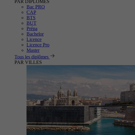
PAR DIPLÔMES
Bac PRO
CAP
BTS
BUT
Prépa
Bachelor
Licence
Licence Pro
Master
Tous les diplômes
PAR VILLES