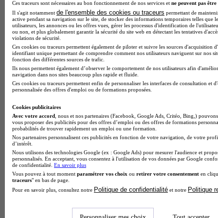
Ces traceurs sont nécessaires au bon fonctionnement de nos services et
ne peuvent pas être 
de l'ensemble des cookies ou traceurs
Il s'agit notamment
permettant de maintenir 
active pendant sa navigation sur le site, de stocker des informations temporaires telles que l
utilisateurs, les annonces ou les offres vues, gérer les processus d'identification de l'utilisateu
Note de 1 sur 5
ou non, et plus globalement garantir la sécurité du site web en détectant les tentatives d'acc
violations de sécurité.
Ces cookies ou traceurs permettent également de piloter et suivre les sources d'acquisition d
identifiant unique permettant de comprendre comment nos utilisateurs naviguent sur nos site
fonction des différentes sources de trafic.
Ils nous permettent également d’observer le comportement de nos utilisateurs afin d'amélior
navigation dans nos sites beaucoup plus rapide et fluide.
Ces cookies ou traceurs permettent enfin de personnaliser les interfaces de consultation et d
personnalisée des offres d'emploi ou de formations proposées.
Cookies publicitaires
Avec votre accord
, nous et nos partenaires (Facebook, Google Ads, Critéo, Bing,) pouvons 
vous proposer des publicités pour des offres d’emploi ou des offres de formations personna
probabilités de trouver rapidement un emploi ou une formation.
Nos partenaires personnalisent ces publicités en fonction de votre navigation, de votre profi
d’intérêt.
Nous utilisons des technologies Google (ex : Google Ads) pour mesurer l'audience et propos
personnalisés. En acceptant, vous consentez à l'utilisation de vos données par Google conf
de confidentialité.
En savoir plus
Vous pouvez à tout moment
paramétrer vos choix
ou
retirer votre consentement
en cliqu
traceurs
" en bas de page.
Politique de confidentialité
Politique 
Pour en savoir plus, consultez notre
et notre
Personnaliser mes choix
Tout accepter