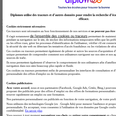
Master Psychologie à Angers
BTS Communication à Lyon
BTS Ndrc à Lyon
Diplomeo utilise des traceurs et d’autres données pour rendre la recherche d’éco
efficace.
Les intitulés de diplôme par alternance
Cookies strictement nécessaires
les plus recherchés
Ces traceurs sont nécessaires au bon fonctionnement de nos services et
ne peuvent pas être 
de l'ensemble des cookies ou traceurs
Il s'agit notamment
permettant de maintenir 
BTS Esf en alternance
pendant sa navigation sur le site, de stocker des informations temporaires telles que les préf
ou les offres vues, gérer les processus d'identification de l'utilisateur, vérifier s'il est conn
BTS Dietetique en alternance
la sécurité du site web en détectant les tentatives d'accès frauduleux ou les violations de sécu
BTS Mco en alternance
Ces cookies ou traceurs permettent également de piloter et suivre les sources d'acquisition d'
BTS Pi en alternance
unique permettant de comprendre comment nos utilisateurs naviguent sur nos sites et nos ap
sources de trafic.
BTS Sp3s en alternance
Ils nous permettent également d’observer le comportement de nos utilisateurs afin d'amélior
Master CCA en alternance
navigation dans nos sites beaucoup plus rapide et fluide.
BTS Ndrc en alternance
Ces cookies ou traceurs permettent enfin de personnaliser les interfaces de consultation et d
BTS Sam en alternance
personnalisée des offres d'emploi ou de formations proposées.
Cap Fleuriste en alternance
BTS Sio en alternance
Cookies publicitaires
MSc Marketing Digital en alternance
Avec votre accord
, nous et nos partenaires (Facebook, Google Ads, Critéo, Bing,) pouvons 
BTS Gpme en alternance
proposer des publicités pour des offres d’emploi ou des offres de formations personnalisés
trouver rapidement un emploi ou une formation.
Cap Electricien en alternance
Nos partenaires personnalisent ces publicités en fonction de votre navigation, de votre profil
BTS Gpn en alternance
Nous utilisons des technologies Google (ex : Google Ads) pour mesurer l'audience et propos
BTS Domotique en alternance
personnalisés. En acceptant, vous consentez à l'utilisation de vos données par Google conf
BAC Pro Agora en alternance
confidentialité.
En savoir plus
BTS Sta en alternance
Vous pouvez à tout moment
paramétrer vos choix
ou
retirer votre consentement
en cliqu