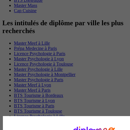
BTS Dietetique
Master Mass
Cap Cuisine
Les intitulés de diplôme par ville les plus
recherchés
Master Meef à Lille
Prépa Medecine à Paris
Licence Psychologie à Paris
Master Psychologie à Lyon
Licence Psychologie à Toulouse
Master Psychologie à Lille
Master Psychologie à Montpellier
Master Psychologie à Paris
Master Meef à Lyon
Master Meef à Paris
BTS Tourisme à Bordeaux
BTS Tourisme à Lyon
BTS Tourisme à Paris
BTS Tourisme à Toulouse
Licence Psychologie à Lille
Master Informatique à Paris
BTS Communication à Bordeaux