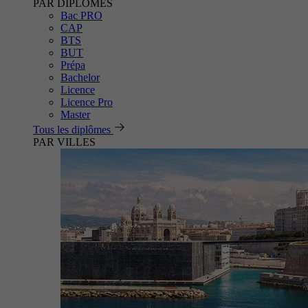
PAR DIPLÔMES
Bac PRO
CAP
BTS
BUT
Prépa
Bachelor
Licence
Licence Pro
Master
Tous les diplômes
PAR VILLES