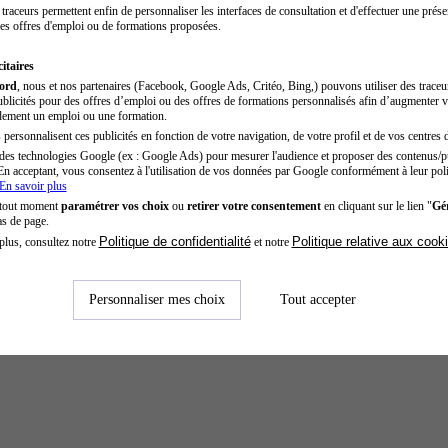
traceurs permettent enfin de personnaliser les interfaces de consultation et d'effectuer une prése
es offres d'emploi ou de formations proposées.
itaires
cord
, nous et nos partenaires (Facebook, Google Ads, Critéo, Bing,) pouvons utiliser des trace
blicités pour des offres d’emploi ou des offres de formations personnalisés afin d’augmenter v
dement un emploi ou une formation.
personnalisent ces publicités en fonction de votre navigation, de votre profil et de vos centres d
des technologies Google (ex : Google Ads) pour mesurer l'audience et proposer des contenus/pu
En acceptant, vous consentez à l'utilisation de vos données par Google conformément à leur poli
En savoir plus
 tout moment
paramétrer vos choix
ou
retirer votre consentement
en cliquant sur le lien "
Gér
as de page.
Politique de confidentialité
Politique relative aux cook
plus, consultez notre
et notre
Personnaliser mes choix
Tout accepter