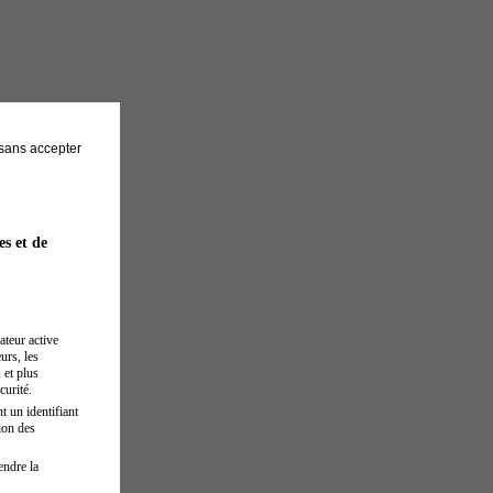
sans accepter
es et de
ateur active
urs, les
 et plus
curité.
t un identifiant
ion des
endre la