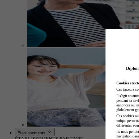
Diplome
Cookies strict
Ces traceurs so
Il s'agit notam
pendant sa navig
annonces ou les 
globalement gara
Ces cookies ou t
unique permetta
différentes sour
Ils nous permet
Établissements
navigation dans
ÉTABLISSEMENTS PAR TYPE