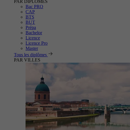
PAR DIPLÔMES
Bac PRO
CAP
BTS
BUT
Prépa
Bachelor
Licence
Licence Pro
Master
Tous les diplômes
PAR VILLES