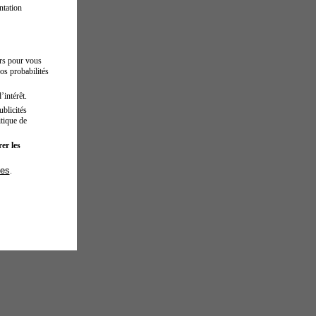
ntation
urs pour vous
os probabilités
’intérêt.
blicités
tique de
er les
ies
.