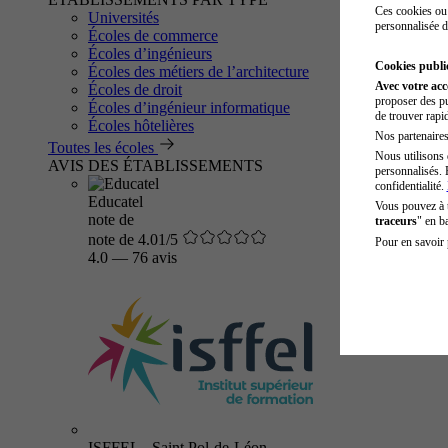
Ces cookies ou 
Universités
personnalisée d
Écoles de commerce
Écoles d’ingénieurs
Cookies public
Écoles des métiers de l’architecture
Avec votre ac
Écoles de droit
proposer des pu
Écoles d’ingénieur informatique
de trouver rapi
Écoles hôtelières
Nos partenaires 
Toutes les écoles
Nous utilisons 
AVIS DES ÉTABLISSEMENTS
personnalisés. 
confidentialité.
Educatel
Vous pouvez à
note de
traceurs
" en b
note de 4.01/5
Pour en savoir 
4.0
—
76 avis
ISFFEL - Saint Pol-de-Léon