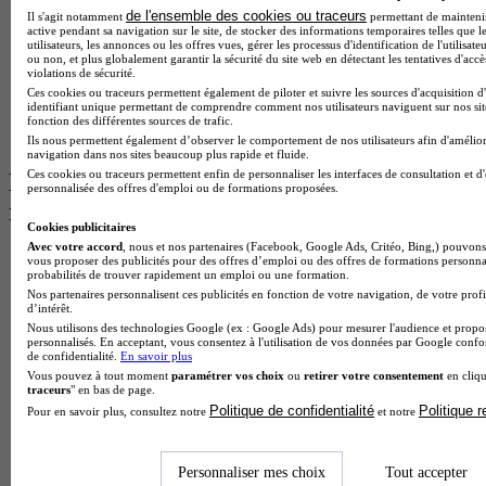
de l'ensemble des cookies ou traceurs
Il s'agit notamment
permettant de maintenir 
BTS Sp3s
active pendant sa navigation sur le site, de stocker des informations temporaires telles que l
BAC Pro Assp
utilisateurs, les annonces ou les offres vues, gérer les processus d'identification de l'utilisateu
BTS Gpme
ou non, et plus globalement garantir la sécurité du site web en détectant les tentatives d'acc
violations de sécurité.
Master MA
Ces cookies ou traceurs permettent également de piloter et suivre les sources d'acquisition d
BTS Dietetique
identifiant unique permettant de comprendre comment nos utilisateurs naviguent sur nos site
Master Mass
fonction des différentes sources de trafic.
Cap Cuisine
Ils nous permettent également d’observer le comportement de nos utilisateurs afin d'amélior
navigation dans nos sites beaucoup plus rapide et fluide.
Ces cookies ou traceurs permettent enfin de personnaliser les interfaces de consultation et d
Les intitulés de diplôme par ville les plus
personnalisée des offres d'emploi ou de formations proposées.
recherchés
Cookies publicitaires
Avec votre accord
, nous et nos partenaires (Facebook, Google Ads, Critéo, Bing,) pouvons 
Master Meef à Lille
vous proposer des publicités pour des offres d’emploi ou des offres de formations personna
probabilités de trouver rapidement un emploi ou une formation.
Prépa Medecine à Paris
Nos partenaires personnalisent ces publicités en fonction de votre navigation, de votre profi
Licence Psychologie à Paris
d’intérêt.
Master Psychologie à Lyon
Nous utilisons des technologies Google (ex : Google Ads) pour mesurer l'audience et propos
Licence Psychologie à Toulouse
personnalisés. En acceptant, vous consentez à l'utilisation de vos données par Google conf
Master Psychologie à Lille
de confidentialité.
En savoir plus
Master Psychologie à Montpellier
Vous pouvez à tout moment
paramétrer vos choix
ou
retirer votre consentement
en cliqu
traceurs
" en bas de page.
Master Psychologie à Paris
Politique de confidentialité
Politique 
Pour en savoir plus, consultez notre
et notre
Master Meef à Lyon
Master Meef à Paris
BTS Tourisme à Bordeaux
BTS Tourisme à Lyon
Personnaliser mes choix
Tout accepter