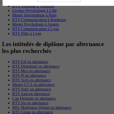
BTS Tourisme à Paris
BTS Tourisme à Toulouse
Licence Psychologie à Lille
Master Informatique à Paris
BTS Communication à Bordeaux
Master Psychologie à Angers
BTS Communication à Lyon
BTS Ndrc à Lyon
Les intitulés de diplôme par alternance
les plus recherchés
BTS Esf en alternance
BTS Dietetique en alternance
BTS Mco en alternance
BTS Pi en alternance
BTS Sp3s en alternance
Master CCA en alternance
BTS Ndrc en alternance
BTS Sam en alternance
Cap Fleuriste en alternance
BTS Sio en alternance
MSc Marketing Digital en alternance
BTS Gpme en alternance