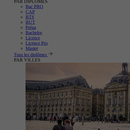
PAR DIPLÔMES
Bac PRO
CAP
BTS
BUT
Prépa
Bachelor
Licence
Licence Pro
Master
Tous les diplômes
PAR VILLES