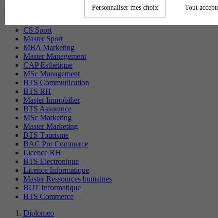
recherchés
Personnaliser mes choix
Tout accept
CS Sport
Master Sport
MBA Marketing
Master Management
CAP Esthétique
MSc Management
BTS Communication
BTS RH
Master Immobilier
BTS Assurance
MSc Marketing
Master Marketing
BTS Tourisme
BAC Pro Commerce
Licence RH
BTS Electronique
Licence Informatique
Master Ressources humaines
BUT Informatique
BTS Commerce
Diplomeo