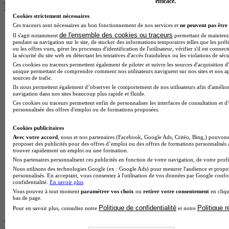
efficace.
les plus recherchés
Cookies strictement nécessaires
Ces traceurs sont nécessaires au bon fonctionnement de nos services et
ne peuvent pas être 
BTS Esf en alternance
de l'ensemble des cookies ou traceurs
Il s'agit notamment
permettant de maintenir 
BTS Dietetique en alternance
pendant sa navigation sur le site, de stocker des informations temporaires telles que les préf
BTS Mco en alternance
ou les offres vues, gérer les processus d'identification de l'utilisateur, vérifier s'il est conn
BTS Pi en alternance
la sécurité du site web en détectant les tentatives d'accès frauduleux ou les violations de sécu
BTS Sp3s en alternance
Ces cookies ou traceurs permettent également de piloter et suivre les sources d'acquisition d'
unique permettant de comprendre comment nos utilisateurs naviguent sur nos sites et nos ap
Master CCA en alternance
sources de trafic.
BTS Ndrc en alternance
Ils nous permettent également d’observer le comportement de nos utilisateurs afin d'amélior
BTS Sam en alternance
navigation dans nos sites beaucoup plus rapide et fluide.
Cap Fleuriste en alternance
Ces cookies ou traceurs permettent enfin de personnaliser les interfaces de consultation et d
personnalisée des offres d'emploi ou de formations proposées.
BTS Sio en alternance
MSc Marketing Digital en alternance
Cookies publicitaires
BTS Gpme en alternance
Avec votre accord
, nous et nos partenaires (Facebook, Google Ads, Critéo, Bing,) pouvons 
Cap Electricien en alternance
proposer des publicités pour des offres d’emploi ou des offres de formations personnalisés
BTS Gpn en alternance
trouver rapidement un emploi ou une formation.
BTS Domotique en alternance
Nos partenaires personnalisent ces publicités en fonction de votre navigation, de votre profil
BAC Pro Agora en alternance
Nous utilisons des technologies Google (ex : Google Ads) pour mesurer l'audience et propos
BTS Sta en alternance
personnalisés. En acceptant, vous consentez à l'utilisation de vos données par Google conf
confidentialité.
En savoir plus
BTS Iris en alternance
Vous pouvez à tout moment
paramétrer vos choix
ou
retirer votre consentement
en cliqu
BTS Tpl en alternance
bas de page.
BTS Ati en alternance
Politique de confidentialité
Politique 
Pour en savoir plus, consultez notre
et notre
Les diplômes par filière les plus