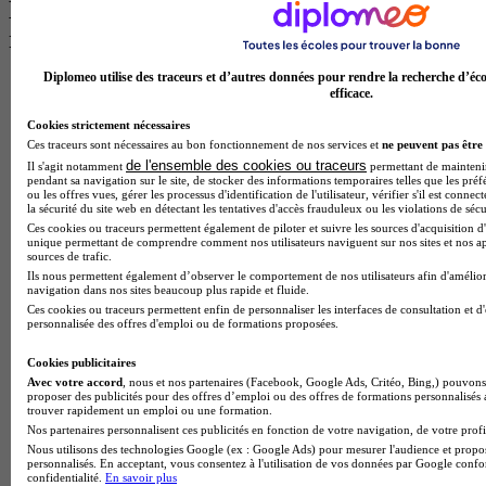
Les intitulés de diplôme par ville les plus
recherchés
Diplomeo utilise des traceurs et d’autres données pour rendre la recherche d’éco
Master Meef à Lille
efficace.
Prépa Medecine à Paris
Licence Psychologie à Paris
Cookies strictement nécessaires
Master Psychologie à Lyon
Ces traceurs sont nécessaires au bon fonctionnement de nos services et
ne peuvent pas être 
Licence Psychologie à Toulouse
de l'ensemble des cookies ou traceurs
Il s'agit notamment
permettant de maintenir 
pendant sa navigation sur le site, de stocker des informations temporaires telles que les préf
Master Psychologie à Lille
ou les offres vues, gérer les processus d'identification de l'utilisateur, vérifier s'il est conn
Master Psychologie à Montpellier
la sécurité du site web en détectant les tentatives d'accès frauduleux ou les violations de sécu
Master Psychologie à Paris
Ces cookies ou traceurs permettent également de piloter et suivre les sources d'acquisition d'
Master Meef à Lyon
unique permettant de comprendre comment nos utilisateurs naviguent sur nos sites et nos ap
sources de trafic.
Master Meef à Paris
Ils nous permettent également d’observer le comportement de nos utilisateurs afin d'amélior
BTS Tourisme à Bordeaux
navigation dans nos sites beaucoup plus rapide et fluide.
BTS Tourisme à Lyon
Ces cookies ou traceurs permettent enfin de personnaliser les interfaces de consultation et d
BTS Tourisme à Paris
personnalisée des offres d'emploi ou de formations proposées.
BTS Tourisme à Toulouse
Licence Psychologie à Lille
Cookies publicitaires
Master Informatique à Paris
Avec votre accord
, nous et nos partenaires (Facebook, Google Ads, Critéo, Bing,) pouvons 
BTS Communication à Bordeaux
proposer des publicités pour des offres d’emploi ou des offres de formations personnalisés
trouver rapidement un emploi ou une formation.
Master Psychologie à Angers
Nos partenaires personnalisent ces publicités en fonction de votre navigation, de votre profil
BTS Communication à Lyon
Nous utilisons des technologies Google (ex : Google Ads) pour mesurer l'audience et propos
BTS Ndrc à Lyon
personnalisés. En acceptant, vous consentez à l'utilisation de vos données par Google conf
confidentialité.
En savoir plus