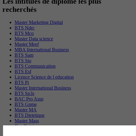
Les intitulés de diplôme les plus
recherchés
Master Marketing Digital
BTS Ndrc
BTS Mco
Master Data science
Master Meef
MBA International Business
BTS Sam
BTS Sio
BTS Communication
BTS Esf
Licence Science de l education
BTS Pi
Master International Business
BTS Sp3s
BAC Pro Assp
BTS Gpme
Master MA
BTS Dietetique
Master Mass
Cap Cuisine