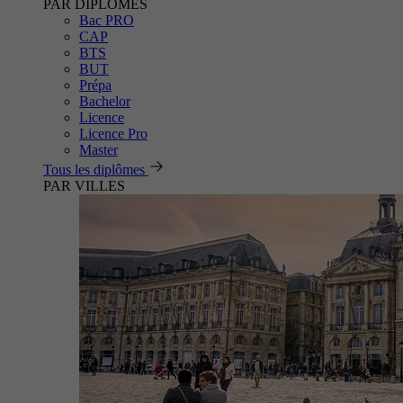
PAR DIPLÔMES
Bac PRO
CAP
BTS
BUT
Prépa
Bachelor
Licence
Licence Pro
Master
Tous les diplômes
PAR VILLES