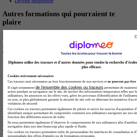
Devenir moquettiste
Autres formations qui pourraient te
plaire
C
Ynov Architecture d’intérieur - Rennes
Bachelor 3 - Architecture d’intérieur (2026)
Rennes 35000
Je m’informe gratuitement
Diplomeo utilise des traceurs et d’autres données pour rendre la recherche d’école
plus efficace.
Cookies strictement nécessaires
Ces traceurs sont nécessaires au bon fonctionnement de nos services et
ne peuvent pas être 
de l'ensemble des cookies ou traceurs
Il s'agit notamment
permettant de maintenir 
active pendant sa navigation sur le site, de stocker des informations temporaires telles que l
utilisateurs, les annonces ou les offres vues, gérer les processus d'identification de l'utilisateu
ou non, et plus globalement garantir la sécurité du site web en détectant les tentatives d'acc
violations de sécurité.
Ces cookies ou traceurs permettent également de piloter et suivre les sources d'acquisition d
identifiant unique permettant de comprendre comment nos utilisateurs naviguent sur nos site
fonction des différentes sources de trafic.
EEGP Angers L'école des Créatifs
Ils nous permettent également d’observer le comportement de nos utilisateurs afin d'amélior
Bachelor 1 - Design d'Espace
navigation dans nos sites beaucoup plus rapide et fluide.
4.0
Ces cookies ou traceurs permettent enfin de personnaliser les interfaces de consultation et d
personnalisée des offres d'emploi ou de formations proposées.