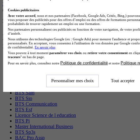
3 avis
Cookies publicitaires
Angers 49000
Avec votre accord
, nous et nos partenaires (Facebook, Google Ads, Critéo, Bing,) pouvons 
Je m’informe gratuitement
vous proposer des publicités pour des offres d’emploi ou des offres de formations personna
Voir plus de formations similaires
probabilités de trouver rapidement un emploi ou une formation.
Nos partenaires personnalisent ces publicités en fonction de votre navigation, de votre profi
d’intérêt.
Les intitulés de diplôme les plus
Nous utilisons des technologies Google (ex : Google Ads) pour mesurer l'audience et propos
personnalisés. En acceptant, vous consentez à l'utilisation de vos données par Google conf
recherchés
de confidentialité.
En savoir plus
Vous pouvez à tout moment
paramétrer vos choix
ou
retirer votre consentement
en cliqu
traceurs
" en bas de page.
Master Marketing Digital
Politique de confidentialité
Politique 
Pour en savoir plus, consultez notre
et notre
BTS Ndrc
BTS Mco
Master Data science
Personnaliser mes choix
Tout accepter
Master Meef
MBA International Business
BTS Sam
BTS Sio
BTS Communication
BTS Esf
Licence Science de l education
BTS Pi
Master International Business
BTS Sp3s
BAC Pro Assp