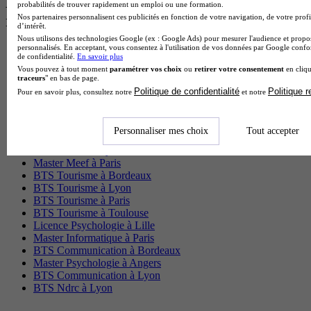
Les intitulés de diplôme par ville les plus
probabilités de trouver rapidement un emploi ou une formation.
recherchés
Nos partenaires personnalisent ces publicités en fonction de votre navigation, de votre profi
d’intérêt.
Nous utilisons des technologies Google (ex : Google Ads) pour mesurer l'audience et propos
personnalisés. En acceptant, vous consentez à l'utilisation de vos données par Google conf
Master Meef à Lille
de confidentialité.
En savoir plus
Prépa Medecine à Paris
Vous pouvez à tout moment
paramétrer vos choix
ou
retirer votre consentement
en cliqu
Licence Psychologie à Paris
traceurs
" en bas de page.
Master Psychologie à Lyon
Politique de confidentialité
Politique 
Pour en savoir plus, consultez notre
et notre
Licence Psychologie à Toulouse
Master Psychologie à Lille
Master Psychologie à Montpellier
Personnaliser mes choix
Tout accepter
Master Psychologie à Paris
Master Meef à Lyon
Master Meef à Paris
BTS Tourisme à Bordeaux
BTS Tourisme à Lyon
BTS Tourisme à Paris
BTS Tourisme à Toulouse
Licence Psychologie à Lille
Master Informatique à Paris
BTS Communication à Bordeaux
Master Psychologie à Angers
BTS Communication à Lyon
BTS Ndrc à Lyon