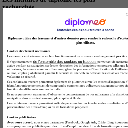
recherchés
C
Master Marketing Digital
BTS Ndrc
BTS Mco
Master Data science
Diplomeo utilise des traceurs et d’autres données pour rendre la recherche d’école
Master Meef
plus efficace.
MBA International Business
BTS Sam
Cookies strictement nécessaires
BTS Sio
Ces traceurs sont nécessaires au bon fonctionnement de nos services et
ne peuvent pas être 
BTS Communication
de l'ensemble des cookies ou traceurs
Il s'agit notamment
permettant de maintenir 
BTS Esf
active pendant sa navigation sur le site, de stocker des informations temporaires telles que l
utilisateurs, les annonces ou les offres vues, gérer les processus d'identification de l'utilisateu
Licence Science de l education
ou non, et plus globalement garantir la sécurité du site web en détectant les tentatives d'acc
BTS Pi
violations de sécurité.
Master International Business
Ces cookies ou traceurs permettent également de piloter et suivre les sources d'acquisition d
BTS Sp3s
identifiant unique permettant de comprendre comment nos utilisateurs naviguent sur nos site
fonction des différentes sources de trafic.
BAC Pro Assp
Ils nous permettent également d’observer le comportement de nos utilisateurs afin d'amélior
BTS Gpme
navigation dans nos sites beaucoup plus rapide et fluide.
Master MA
Ces cookies ou traceurs permettent enfin de personnaliser les interfaces de consultation et d
BTS Dietetique
personnalisée des offres d'emploi ou de formations proposées.
Master Mass
Cap Cuisine
Cookies publicitaires
Avec votre accord
, nous et nos partenaires (Facebook, Google Ads, Critéo, Bing,) pouvons 
vous proposer des publicités pour des offres d’emploi ou des offres de formations personna