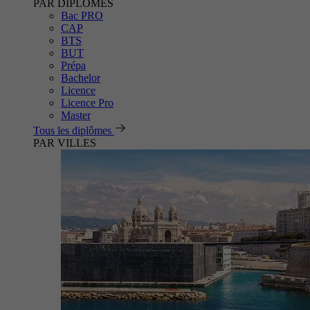
PAR DIPLÔMES
Bac PRO
CAP
BTS
BUT
Prépa
Bachelor
Licence
Licence Pro
Master
Tous les diplômes
PAR VILLES