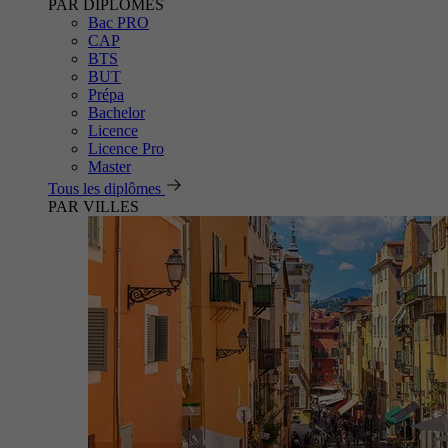
PAR DIPLÔMES
Bac PRO
CAP
BTS
BUT
Prépa
Bachelor
Licence
Licence Pro
Master
Tous les diplômes
PAR VILLES