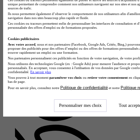
unique permettant de comprendre comment nos utilisateurs naviguent sur nos sites et nos ap
sources de trafic.
Ils nous permettent également d’observer le comportement de nos utilisateurs afin d'amélior
navigation dans nos sites beaucoup plus rapide et fluide.
Ces cookies ou traceurs permettent enfin de personnaliser les interfaces de consultation et d
personnalisée des offres d'emploi ou de formations proposées.
Cookies publicitaires
Avec votre accord
, nous et nos partenaires (Facebook, Google Ads, Critéo, Bing,) pouvons 
proposer des publicités pour des offres d’emploi ou des offres de formations personnalisés
trouver rapidement un emploi ou une formation.
Haute École de Joaillerie
Nos partenaires personnalisent ces publicités en fonction de votre navigation, de votre profil
CAP - Art et techniques de la bijouterie-joaillerie option
Nous utilisons des technologies Google (ex : Google Ads) pour mesurer l'audience et propos
bijouterie-joaillerie
personnalisés. En acceptant, vous consentez à l'utilisation de vos données par Google conf
confidentialité.
En savoir plus
Paris 2e 75002
Vous pouvez à tout moment
paramétrer vos choix
ou
retirer votre consentement
en cliqu
Le CAP art et techniques de la bijouterie-joaillerie option
bas de page.
bijouterie-joaillerie proposé par la Haute École de Joaillerie
Politique de confidentialité
Politique 
Pour en savoir plus, consultez notre
et notre
forme aux gestes ancestraux et aux techniques fondamentales
du…
Personnaliser mes choix
Tout accept