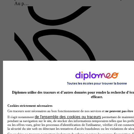
Au p…
Institut national des jeunes aveugles Louis Braille
CAP - Accordeur de pianos
Paris 7e 75007
Diplomeo utilise des traceurs et d’autres données pour rendre la recherche d’éco
Le CAP Accordeur de pianos proposé par l'Institut national
efficace.
des jeunes aveugles Louis Braille forme des professionnels
Cookies strictement nécessaires
hautement qualifiés dans l'art de l'accord et de l'entretien des
Ces traceurs sont nécessaires au bon fonctionnement de nos services et
ne peuvent pas être 
pia…
de l'ensemble des cookies ou traceurs
Il s'agit notamment
permettant de maintenir 
pendant sa navigation sur le site, de stocker des informations temporaires telles que les préf
ou les offres vues, gérer les processus d'identification de l'utilisateur, vérifier s'il est conn
la sécurité du site web en détectant les tentatives d'accès frauduleux ou les violations de sécu
Ces cookies ou traceurs permettent également de piloter et suivre les sources d'acquisition d'