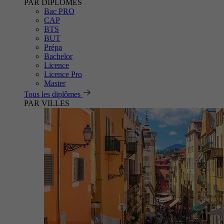
PAR DIPLÔMES
Bac PRO
CAP
BTS
BUT
Prépa
Bachelor
Licence
Licence Pro
Master
Tous les diplômes
PAR VILLES