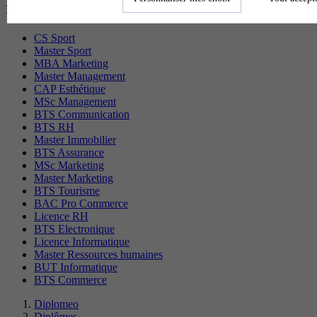
recherchés
CS Sport
Master Sport
MBA Marketing
Master Management
CAP Esthétique
MSc Management
BTS Communication
BTS RH
Master Immobilier
BTS Assurance
MSc Marketing
Master Marketing
BTS Tourisme
BAC Pro Commerce
Licence RH
BTS Electronique
Licence Informatique
Master Ressources humaines
BUT Informatique
BTS Commerce
Diplomeo
Diplômes