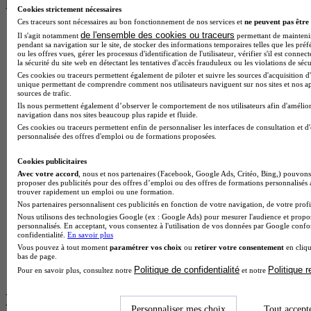
les plus recherchés
Cookies strictement nécessaires
Ces traceurs sont nécessaires au bon fonctionnement de nos services et
ne peuvent pas être 
BTS Esf en alternance
de l'ensemble des cookies ou traceurs
Il s'agit notamment
permettant de maintenir 
BTS Dietetique en alternance
pendant sa navigation sur le site, de stocker des informations temporaires telles que les préf
ou les offres vues, gérer les processus d'identification de l'utilisateur, vérifier s'il est conn
BTS Mco en alternance
la sécurité du site web en détectant les tentatives d'accès frauduleux ou les violations de sécu
BTS Pi en alternance
Ces cookies ou traceurs permettent également de piloter et suivre les sources d'acquisition d'
BTS Sp3s en alternance
unique permettant de comprendre comment nos utilisateurs naviguent sur nos sites et nos ap
sources de trafic.
Master CCA en alternance
Ils nous permettent également d’observer le comportement de nos utilisateurs afin d'amélior
BTS Ndrc en alternance
navigation dans nos sites beaucoup plus rapide et fluide.
BTS Sam en alternance
Ces cookies ou traceurs permettent enfin de personnaliser les interfaces de consultation et d
Cap Fleuriste en alternance
personnalisée des offres d'emploi ou de formations proposées.
BTS Sio en alternance
MSc Marketing Digital en alternance
Cookies publicitaires
BTS Gpme en alternance
Avec votre accord
, nous et nos partenaires (Facebook, Google Ads, Critéo, Bing,) pouvons 
Cap Electricien en alternance
proposer des publicités pour des offres d’emploi ou des offres de formations personnalisés
trouver rapidement un emploi ou une formation.
BTS Gpn en alternance
Nos partenaires personnalisent ces publicités en fonction de votre navigation, de votre profil
BTS Domotique en alternance
Nous utilisons des technologies Google (ex : Google Ads) pour mesurer l'audience et propos
BAC Pro Agora en alternance
personnalisés. En acceptant, vous consentez à l'utilisation de vos données par Google conf
BTS Sta en alternance
confidentialité.
En savoir plus
BTS Iris en alternance
Vous pouvez à tout moment
paramétrer vos choix
ou
retirer votre consentement
en cliqu
bas de page.
BTS Tpl en alternance
Politique de confidentialité
Politique 
BTS Ati en alternance
Pour en savoir plus, consultez notre
et notre
Les diplômes par filière les plus
Personnaliser mes choix
Tout accept