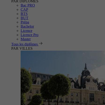
PAR DIPLÔMES
Bac PRO
CAP
BTS
BUT
Prépa
Bachelor
Licence
Licence Pro
Master
Tous les diplômes
PAR VILLES