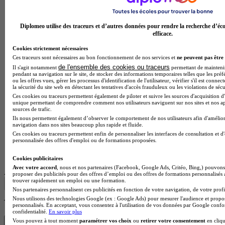
Diplomeo utilise des traceurs et d’autres données pour rendre la recherche d’éco
efficace.
Cookies strictement nécessaires
Ces traceurs sont nécessaires au bon fonctionnement de nos services et
ne peuvent pas être 
de l'ensemble des cookies ou traceurs
Il s'agit notamment
permettant de maintenir 
pendant sa navigation sur le site, de stocker des informations temporaires telles que les préf
ou les offres vues, gérer les processus d'identification de l'utilisateur, vérifier s'il est conn
la sécurité du site web en détectant les tentatives d'accès frauduleux ou les violations de sécu
Ces cookies ou traceurs permettent également de piloter et suivre les sources d'acquisition d'
unique permettant de comprendre comment nos utilisateurs naviguent sur nos sites et nos ap
sources de trafic.
Ils nous permettent également d’observer le comportement de nos utilisateurs afin d'amélior
navigation dans nos sites beaucoup plus rapide et fluide.
Ces cookies ou traceurs permettent enfin de personnaliser les interfaces de consultation et d
personnalisée des offres d'emploi ou de formations proposées.
Lycée GT
Voir l’établissement
Cookies publicitaires
Avec votre accord
, nous et nos partenaires (Facebook, Google Ads, Critéo, Bing,) pouvons 
Afficher plus de résultats
proposer des publicités pour des offres d’emploi ou des offres de formations personnalisés
trouver rapidement un emploi ou une formation.
Nos partenaires personnalisent ces publicités en fonction de votre navigation, de votre profil
Nous utilisons des technologies Google (ex : Google Ads) pour mesurer l'audience et propos
Trouve ton BTS en 1 min avec Diplomeo !
personnalisés. En acceptant, vous consentez à l'utilisation de vos données par Google conf
confidentialité.
En savoir plus
Vous pouvez à tout moment
paramétrer vos choix
ou
retirer votre consentement
en cliqu
Trouver mon école