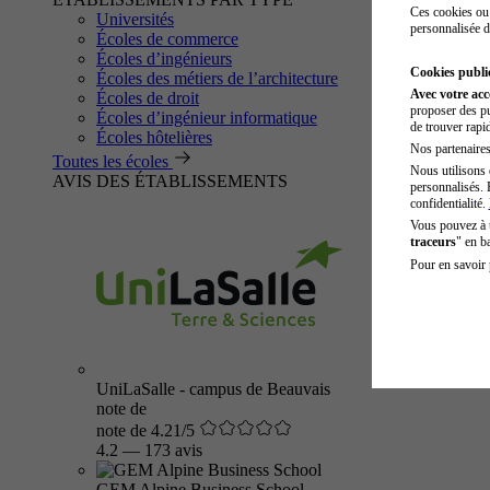
Ces cookies ou 
Universités
personnalisée d
Écoles de commerce
Écoles d’ingénieurs
Cookies public
Écoles des métiers de l’architecture
Avec votre ac
Écoles de droit
proposer des pu
Écoles d’ingénieur informatique
de trouver rapi
Écoles hôtelières
Nos partenaires 
Toutes les écoles
Nous utilisons 
AVIS DES ÉTABLISSEMENTS
personnalisés. 
confidentialité.
Vous pouvez à
traceurs
" en b
Pour en savoir 
UniLaSalle - campus de Beauvais
note de
note de 4.21/5
4.2
—
173 avis
GEM Alpine Business School