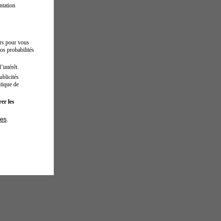
ntation
urs pour vous
os probabilités
’intérêt.
blicités
tique de
er les
ies
.