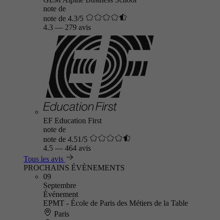
note de
note de 4.3/5
4.3
—
279 avis
EF Education First
note de
note de 4.51/5
4.5
—
464 avis
Tous les avis
PROCHAINS ÉVÈNEMENTS
09
Septembre
Événement
EPMT - École de Paris des Métiers de la Table
Paris