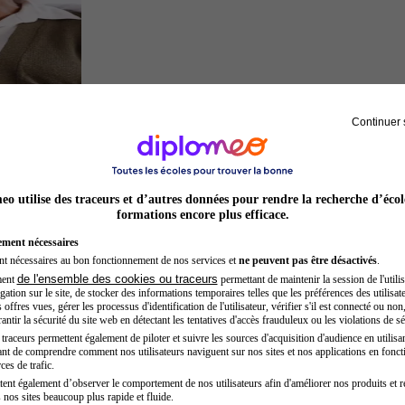
Continuer 
Sage-femme
o utilise des traceurs et d’autres données pour rendre la recherche d’écol
formations encore plus efficace.
ement nécessaires
nt nécessaires au bon fonctionnement de nos services et
ne peuvent pas être désactivés
.
de l'ensemble des cookies ou traceurs
ment
permettant de maintenir la session de l'utilis
ation sur le site, de stocker des informations temporaires telles que les préférences des utilisate
offres vues, gérer les processus d'identification de l'utilisateur, vérifier s'il est connecté ou non,
ntir la sécurité du site web en détectant les tentatives d'accès frauduleux ou les violations de sé
raceurs permettent également de piloter et suivre les sources d'acquisition d'audience en utilisan
nt de comprendre comment nos utilisateurs naviguent sur nos sites et nos applications en fonct
Chef de projet
ces de trafic.
tent également d’observer le comportement de nos utilisateurs afin d'améliorer nos produits et r
 nos sites beaucoup plus rapide et fluide.