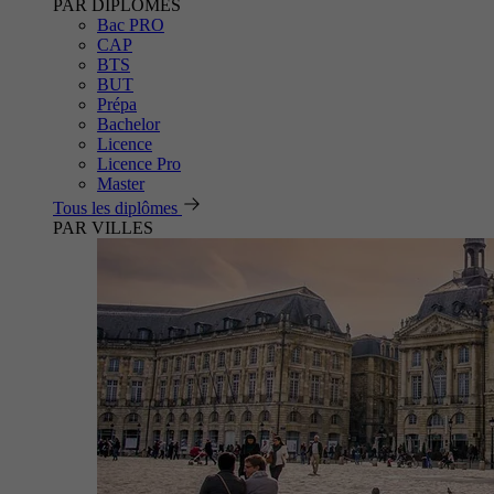
PAR DIPLÔMES
Bac PRO
CAP
BTS
BUT
Prépa
Bachelor
Licence
Licence Pro
Master
Tous les diplômes
PAR VILLES