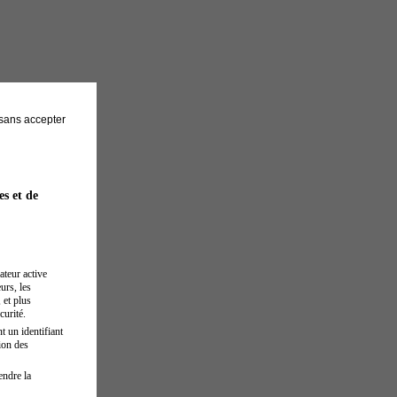
sans accepter
es et de
ateur active
urs, les
 et plus
curité.
t un identifiant
ion des
endre la