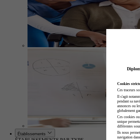
Diplome
Cookies strict
Ces traceurs so
Il s'agit notam
pendant sa navig
annonces ou les 
globalement gara
Ces cookies ou t
unique permetta
différentes sour
Ils nous permet
Établissements
navigation dans
ÉTABLISSEMENTS PAR TYPE