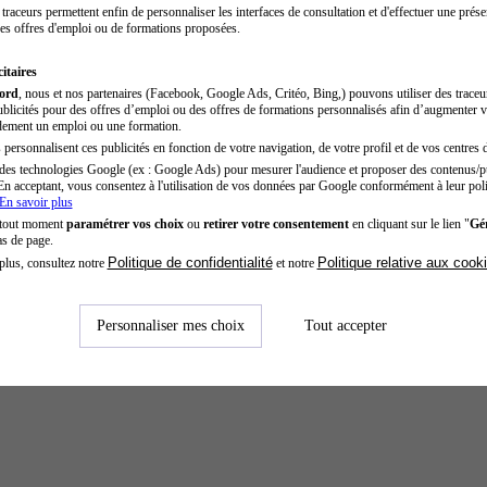
traceurs permettent enfin de personnaliser les interfaces de consultation et d'effectuer une prése
es offres d'emploi ou de formations proposées.
itaires
cord
, nous et nos partenaires (Facebook, Google Ads, Critéo, Bing,) pouvons utiliser des trace
blicités pour des offres d’emploi ou des offres de formations personnalisés afin d’augmenter v
dement un emploi ou une formation.
personnalisent ces publicités en fonction de votre navigation, de votre profil et de vos centres d
des technologies Google (ex : Google Ads) pour mesurer l'audience et proposer des contenus/pu
En acceptant, vous consentez à l'utilisation de vos données par Google conformément à leur poli
En savoir plus
 tout moment
paramétrer vos choix
ou
retirer votre consentement
en cliquant sur le lien "
Gér
as de page.
Politique de confidentialité
Politique relative aux cook
plus, consultez notre
et notre
Personnaliser mes choix
Tout accepter