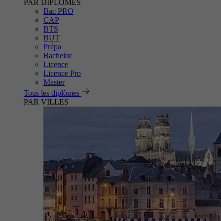
PAR DIPLÔMES
Bac PRO
CAP
BTS
BUT
Prépa
Bachelor
Licence
Licence Pro
Master
Tous les diplômes
PAR VILLES