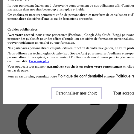
Ils nous permettent également d’observer le comportement de nos utilisateurs afin d'amélior
navigation dans nos sites beaucoup plus rapide et fluide.
Ces cookies ou traceurs permettent enfin de personnaliser les interfaces de consultation et d
personnalisée des offres d'emploi ou de formations proposées.
Institut Européen de Formation - IEF
Cookies publicitaires
5.0
Avec votre accord
, nous et nos partenaires (Facebook, Google Ads, Critéo, Bing,) pouvons 
proposer des publicités pour des offres d’emploi ou des offres de formations personnalisés
trouver rapidement un emploi ou une formation.
2 avis
Nos partenaires personnalisent ces publicités en fonction de votre navigation, de votre profil
Schiltigheim
Nous utilisons des technologies Google (ex : Google Ads) pour mesurer l'audience et propos
personnalisés. En acceptant, vous consentez à l'utilisation de vos données par Google conf
confidentialité.
En savoir plus
Vous pouvez à tout moment
paramétrer vos choix
ou
retirer votre consentement
en cliqu
en bas de page.
Politique de confidentialité
Politique 
Pour en savoir plus, consultez notre
et notre
Personnaliser mes choix
Tout accept