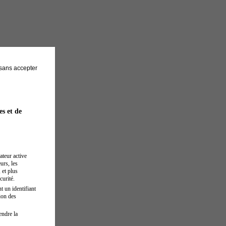
sans accepter
es et de
ateur active
urs, les
 et plus
curité.
t un identifiant
ion des
endre la