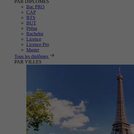
PAR DIPLÔMES
Bac PRO
CAP
BTS
BUT
Prépa
Bachelor
Licence
Licence Pro
Master
Tous les diplômes
PAR VILLES