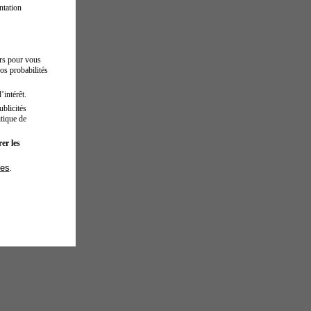
ntation
urs pour vous
os probabilités
’intérêt.
blicités
tique de
er les
ies
.