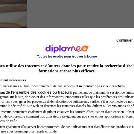
Continuer 
Juriste
o utilise des traceurs et d’autres données pour rendre la recherche d’écol
formations encore plus efficace.
ement nécessaires
nt nécessaires au bon fonctionnement de nos services et
ne peuvent pas être désactivés
.
de l'ensemble des cookies ou traceurs
ment
permettant de maintenir la session de l'utilis
ation sur le site, de stocker des informations temporaires telles que les préférences des utilisate
offres vues, gérer les processus d'identification de l'utilisateur, vérifier s'il est connecté ou non,
ntir la sécurité du site web en détectant les tentatives d'accès frauduleux ou les violations de sé
raceurs permettent également de piloter et suivre les sources d'acquisition d'audience en utilisan
nt de comprendre comment nos utilisateurs naviguent sur nos sites et nos applications en fonct
Secrétaire médicale
ces de trafic.
tent également d’observer le comportement de nos utilisateurs afin d'améliorer nos produits et r
 nos sites beaucoup plus rapide et fluide.