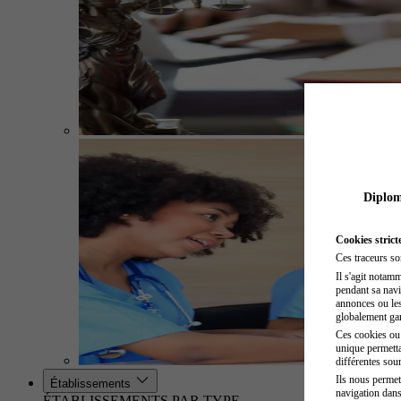
Diplome
Cookies strict
Ces traceurs so
Il s'agit notam
pendant sa navig
annonces ou les 
globalement gara
Ces cookies ou t
unique permetta
différentes sour
Ils nous permet
Établissements
navigation dans
ÉTABLISSEMENTS PAR TYPE