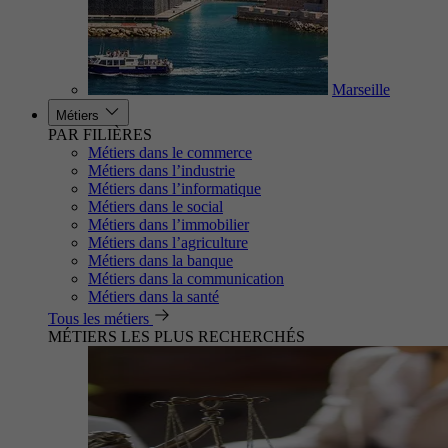
Marseille
Métiers
PAR FILIÈRES
Métiers dans le commerce
Métiers dans l’industrie
Métiers dans l’informatique
Métiers dans le social
Métiers dans l’immobilier
Métiers dans l’agriculture
Métiers dans la banque
Métiers dans la communication
Métiers dans la santé
Tous les métiers
MÉTIERS LES PLUS RECHERCHÉS