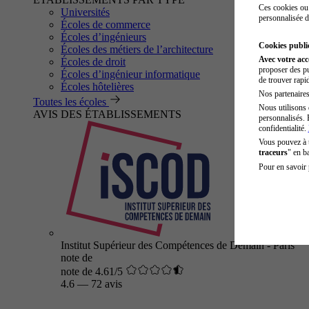
Ces cookies ou 
Universités
personnalisée d
Écoles de commerce
Écoles d’ingénieurs
Cookies public
Écoles des métiers de l’architecture
Avec votre ac
Écoles de droit
proposer des pu
Écoles d’ingénieur informatique
de trouver rapi
Écoles hôtelières
Nos partenaires 
Toutes les écoles
Nous utilisons 
AVIS DES ÉTABLISSEMENTS
personnalisés. 
confidentialité.
Vous pouvez à
traceurs
" en b
Pour en savoir 
Institut Supérieur des Compétences de Demain - Paris
note de
note de 4.61/5
4.6
—
72 avis