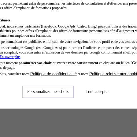
traceurs permettent enfin de personnaliser les interfaces de consultation et d'effectuer une prése
es offres d'emploi ou de formations proposées.
itaires
cord
, nous et nos partenaires (Facebook, Google Ads, Critéo, Bing,) pouvons utiliser des trace
blicités pour des offres d’emploi ou des offres de formations personnalisés afin d’augmenter v
dement un emploi ou une formation.
personnalisent ces publicités en fonction de votre navigation, de votre profil et de vos centres d
des technologies Google (ex : Google Ads) pour mesurer l'audience et proposer des contenus/pu
En acceptant, vous consentez à l'utilisation de vos données par Google conformément à leur poli
En savoir plus
 tout moment
paramétrer vos choix
ou
retirer votre consentement
en cliquant sur le lien "
Gér
as de page.
Politique de confidentialité
Politique relative aux cook
plus, consultez notre
et notre
Personnaliser mes choix
Tout accepter