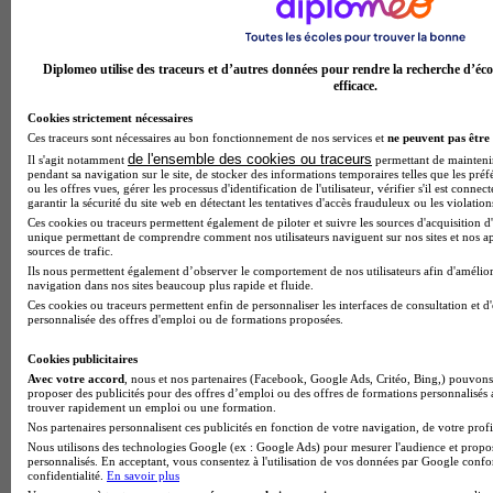
Purple Campus - Cahors
Aucun avis
Diplomeo utilise des traceurs et d’autres données pour rendre la recherche d’éco
efficace.
Cahors
Cookies strictement nécessaires
Ces traceurs sont nécessaires au bon fonctionnement de nos services et
ne peuvent pas être 
de l'ensemble des cookies ou traceurs
Il s'agit notamment
permettant de maintenir 
pendant sa navigation sur le site, de stocker des informations temporaires telles que les préf
ou les offres vues, gérer les processus d'identification de l'utilisateur, vérifier s'il est conn
garantir la sécurité du site web en détectant les tentatives d'accès frauduleux ou les violation
Ces cookies ou traceurs permettent également de piloter et suivre les sources d'acquisition d'
unique permettant de comprendre comment nos utilisateurs naviguent sur nos sites et nos ap
sources de trafic.
Ils nous permettent également d’observer le comportement de nos utilisateurs afin d'amélior
navigation dans nos sites beaucoup plus rapide et fluide.
Ces cookies ou traceurs permettent enfin de personnaliser les interfaces de consultation et d
personnalisée des offres d'emploi ou de formations proposées.
Cookies publicitaires
Avec votre accord
, nous et nos partenaires (Facebook, Google Ads, Critéo, Bing,) pouvons 
proposer des publicités pour des offres d’emploi ou des offres de formations personnalisés
trouver rapidement un emploi ou une formation.
Nos partenaires personnalisent ces publicités en fonction de votre navigation, de votre profil
Nous utilisons des technologies Google (ex : Google Ads) pour mesurer l'audience et propos
personnalisés. En acceptant, vous consentez à l'utilisation de vos données par Google conf
confidentialité.
En savoir plus