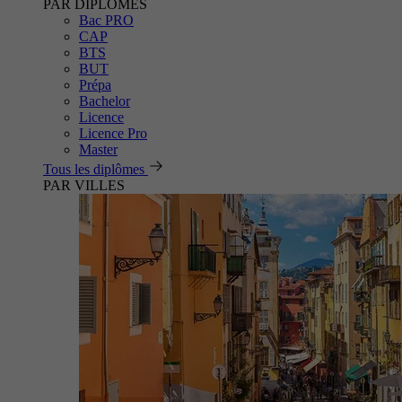
PAR DIPLÔMES
Bac PRO
CAP
BTS
BUT
Prépa
Bachelor
Licence
Licence Pro
Master
Tous les diplômes
PAR VILLES