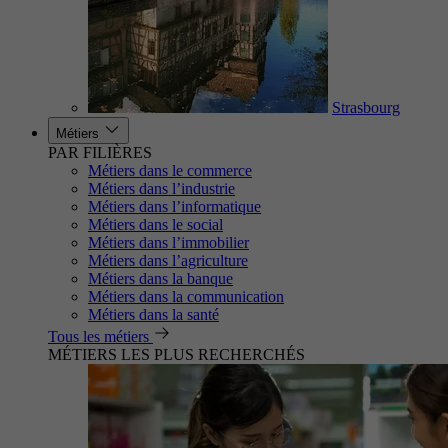
Strasbourg
Métiers
PAR FILIÈRES
Métiers dans le commerce
Métiers dans l’industrie
Métiers dans l’informatique
Métiers dans le social
Métiers dans l’immobilier
Métiers dans l’agriculture
Métiers dans la banque
Métiers dans la communication
Métiers dans la santé
Tous les métiers
MÉTIERS LES PLUS RECHERCHÉS