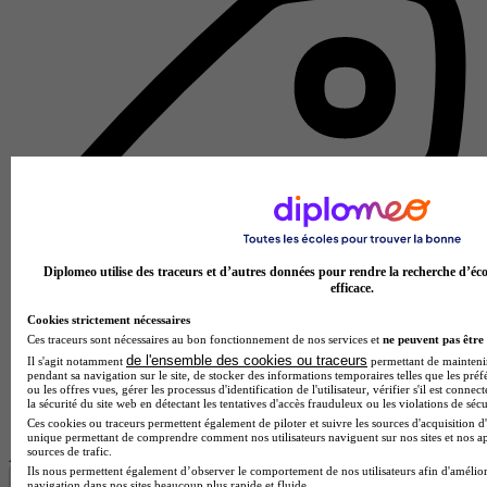
Diplomeo utilise des traceurs et d’autres données pour rendre la recherche d’éco
efficace.
Cookies strictement nécessaires
Ces traceurs sont nécessaires au bon fonctionnement de nos services et
ne peuvent pas être 
de l'ensemble des cookies ou traceurs
Il s'agit notamment
permettant de maintenir 
pendant sa navigation sur le site, de stocker des informations temporaires telles que les préf
ou les offres vues, gérer les processus d'identification de l'utilisateur, vérifier s'il est conn
Centre de formation d'apprentis
la sécurité du site web en détectant les tentatives d'accès frauduleux ou les violations de sécu
Voir l’établissement
Ces cookies ou traceurs permettent également de piloter et suivre les sources d'acquisition d'
unique permettant de comprendre comment nos utilisateurs naviguent sur nos sites et nos ap
sources de trafic.
Afficher plus de résultats
Ils nous permettent également d’observer le comportement de nos utilisateurs afin d'amélior
navigation dans nos sites beaucoup plus rapide et fluide.