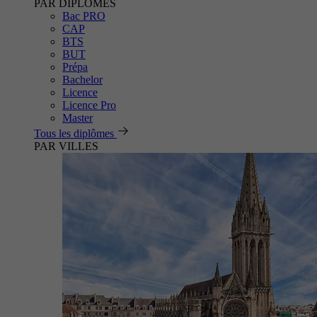
PAR DIPLÔMES
Bac PRO
CAP
BTS
BUT
Prépa
Bachelor
Licence
Licence Pro
Master
Tous les diplômes
PAR VILLES