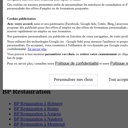
Ces cookies ou traceurs permettent enfin de personnaliser les interfaces de consultation et d
personnalisée des offres d'emploi ou de formations proposées.
Trouve ton BP en 1 min avec Diplomeo !
Cookies publicitaires
Trouver mon école
Avec votre accord
, nous et nos partenaires (Facebook, Google Ads, Critéo, Bing,) pouvons 
proposer des publicités pour des offres d’emploi ou des offres de formations personnalisés
trouver rapidement un emploi ou une formation.
Nos partenaires personnalisent ces publicités en fonction de votre navigation, de votre profil
Nous utilisons des technologies Google (ex : Google Ads) pour mesurer l'audience et propos
personnalisés. En acceptant, vous consentez à l'utilisation de vos données par Google conf
confidentialité.
En savoir plus
Vous pouvez à tout moment
paramétrer vos choix
ou
retirer votre consentement
en cliqu
bas de page.
Politique de confidentialité
Politique 
Pour en savoir plus, consultez notre
et notre
Personnaliser mes choix
Tout accept
Autres villes proches de Laon où faire son
BP Restauration
BP Restauration à Bobigny
BP Restauration à Reims
BP Restauration à Amiens
BP Restauration à Nanterre
BP Restauration à Montreuil