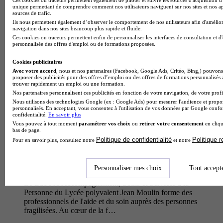
Le Bac Pro Accompagnement, Soins et Services à la
unique permettant de comprendre comment nos utilisateurs naviguent sur nos sites et nos ap
Personne proposé par le Lycée polyvalent Jules Fil forme des
sources de trafic.
professionnels qualifiés dans l'accompagnement des
Ils nous permettent également d’observer le comportement de nos utilisateurs afin d'amélior
personnes en situation d…
navigation dans nos sites beaucoup plus rapide et fluide.
Ces cookies ou traceurs permettent enfin de personnaliser les interfaces de consultation et d
personnalisée des offres d'emploi ou de formations proposées.
Cookies publicitaires
Avec votre accord
, nous et nos partenaires (Facebook, Google Ads, Critéo, Bing,) pouvons 
proposer des publicités pour des offres d’emploi ou des offres de formations personnalisés
trouver rapidement un emploi ou une formation.
Nos partenaires personnalisent ces publicités en fonction de votre navigation, de votre profil
Nous utilisons des technologies Google (ex : Google Ads) pour mesurer l'audience et propos
personnalisés. En acceptant, vous consentez à l'utilisation de vos données par Google conf
confidentialité.
En savoir plus
Vous pouvez à tout moment
paramétrer vos choix
ou
retirer votre consentement
en cliqu
bas de page.
Politique de confidentialité
Politique 
Pour en savoir plus, consultez notre
et notre
LPO
Bac pro - Accompagnement, soins et services à la personne
Personnaliser mes choix
Tout accept
Béziers 34500
Le Bac Pro Accompagnement, Soins et Services à la
Personne du Lycée polyvalent Jean Moulin forme des
professionnels de l'aide et du soin auprès des personnes
fragilisées. Au cœur de la f…