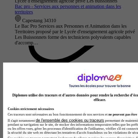
Lycée d'enseignement agricole privé Les buissonnets
Bac pro - Services aux personnes et animation dans les
territoires
Capestang 34310
Le Bac Pro Services aux Personnes et Animation dans les
Territoires proposé par le Lycée d'enseignement agricole privé
Les Buissonnets forme des techniciens polyvalents capables
d'accomp…
Diplomeo utilise des traceurs et d’autres données pour rendre la recherche d’éco
efficace.
Cookies strictement nécessaires
Ces traceurs sont nécessaires au bon fonctionnement de nos services et
ne peuvent pas être 
LPO
de l'ensemble des cookies ou traceurs
Il s'agit notamment
permettant de maintenir 
Bac pro - Accompagnement, soins et services à la personne
pendant sa navigation sur le site, de stocker des informations temporaires telles que les préf
ou les offres vues, gérer les processus d'identification de l'utilisateur, vérifier s'il est conn
la sécurité du site web en détectant les tentatives d'accès frauduleux ou les violations de sécu
Carcassonne 11000
Ces cookies ou traceurs permettent également de piloter et suivre les sources d'acquisition d'