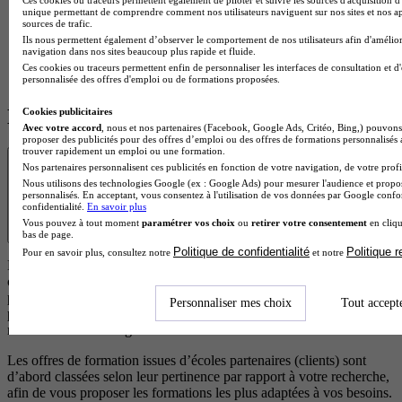
unique permettant de comprendre comment nos utilisateurs naviguent sur nos sites et nos ap
En quelle classe es-tu ?
sources de trafic.
Ils nous permettent également d’observer le comportement de nos utilisateurs afin d'amélior
navigation dans nos sites beaucoup plus rapide et fluide.
Commencer
Ces cookies ou traceurs permettent enfin de personnaliser les interfaces de consultation et d
personnalisée des offres d'emploi ou de formations proposées.
Les écoles à la une
Cookies publicitaires
Avec votre accord
, nous et nos partenaires (Facebook, Google Ads, Critéo, Bing,) pouvons 
proposer des publicités pour des offres d’emploi ou des offres de formations personnalisés
trouver rapidement un emploi ou une formation.
Transparence
Nos partenaires personnalisent ces publicités en fonction de votre navigation, de votre profil
Nous utilisons des technologies Google (ex : Google Ads) pour mesurer l'audience et propos
personnalisés. En acceptant, vous consentez à l'utilisation de vos données par Google conf
confidentialité.
En savoir plus
Vous pouvez à tout moment
paramétrer vos choix
ou
retirer votre consentement
en cliqu
bas de page.
Politique de confidentialité
Politique 
Pour en savoir plus, consultez notre
et notre
Les résultats affichés sont des offres de formation ou des écoles
correspondant à votre projet. Certaines de ces formations
proviennent d’écoles partenaires qui rémunèrent notre plateforme
Personnaliser mes choix
Tout accept
pour chaque demande d’information générée. Cela nous permet de
maintenir un service gratuit et accessible à tous les utilisateurs.
Les offres de formation issues d’écoles partenaires (clients) sont
d’abord classées selon leur pertinence par rapport à votre recherche,
afin de vous proposer les formations les plus adaptées à vos besoins.