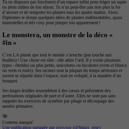
Tu ne disposes pas forcément d’un espace infini pour ériger un sapin
en plein milieu de ton séjour. Tu n’as peut-être pas non plus la foi
d’arroser et de rempoter tes plantes tous les quatre matins. Alors,
Diplomeo te donne quelques idées de plantes indémodables, quasi
immortelles et très cosy pour pimper ton appartement !
Le monstera, un monstre de la déco «
#in »
C’est LA plante que tout le monde s’arrache (pas touche aux
feuilles) ! Une chose est sûre : elle attire l’œil. Il y existe plusieurs
types : étendus ou plus petits, unicolores ou bicolores (verts et blancs
ou verts et rosés). Ses racines sont la plupart du temps aériennes et
savent se répartir dans l’espace, tout en volupté, à la manière d’un
bouquet.
Ses larges feuilles ressemblent à des cœurs et présentent des
perforations originales de part et d’autre. Elles ne sont pas sans
rappeler les exercices de symétrie par pliage et découpage des
années primaires.
Contenu masqué
Une publication partagée par 𝔭𝔢𝔱𝔯𝔦𝔠𝔥𝔬𝔯 (@Maux_rose)