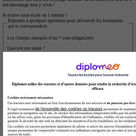
fait davantage bon y vivre !
Je trouve mon école en 1 minute !
Réponds à quelques questions pour découvrir les formations
qui te correspondent.
Les champs marqués d’un
*
sont obligatoires
Quel est ton statut ?
À quel niveau seras-tu pour cette formation ?
En quelle classe es-tu ?
Diplomeo utilise des traceurs et d’autres données pour rendre la recherche d’éco
Commencer
efficace.
Cookies strictement nécessaires
Les sujets les plus populaires
Ces traceurs sont nécessaires au bon fonctionnement de nos services et
ne peuvent pas être 
de l'ensemble des cookies ou traceurs
Il s'agit notamment
permettant de maintenir 
pendant sa navigation sur le site, de stocker des informations temporaires telles que les préf
ou les offres vues, gérer les processus d'identification de l'utilisateur, vérifier s'il est conn
Choisir ses études
garantir la sécurité du site web en détectant les tentatives d'accès frauduleux ou les violation
Métiers et secteurs
Ces cookies ou traceurs permettent également de piloter et suivre les sources d'acquisition d'
Que faire après...
unique permettant de comprendre comment nos utilisateurs naviguent sur nos sites et nos ap
Parcoursup
sources de trafic.