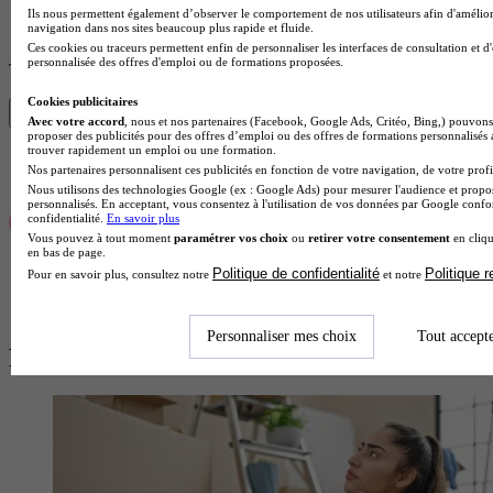
Spécialités du bac
Ils nous permettent également d’observer le comportement de nos utilisateurs afin d'amélior
navigation dans nos sites beaucoup plus rapide et fluide.
Salaires
Ces cookies ou traceurs permettent enfin de personnaliser les interfaces de consultation et d
personnalisée des offres d'emploi ou de formations proposées.
Trouve ton diplôme en 1 min avec Diplomeo !
Cookies publicitaires
Trouver mon école
Avec votre accord
, nous et nos partenaires (Facebook, Google Ads, Critéo, Bing,) pouvons 
proposer des publicités pour des offres d’emploi ou des offres de formations personnalisés
trouver rapidement un emploi ou une formation.
Nos partenaires personnalisent ces publicités en fonction de votre navigation, de votre profil
Nous utilisons des technologies Google (ex : Google Ads) pour mesurer l'audience et propos
personnalisés. En acceptant, vous consentez à l'utilisation de vos données par Google conf
confidentialité.
En savoir plus
Vous pouvez à tout moment
paramétrer vos choix
ou
retirer votre consentement
en cliqu
en bas de page.
Politique de confidentialité
Politique 
Pour en savoir plus, consultez notre
et notre
Personnaliser mes choix
Tout accept
Plus de contenus sur Logement étudiant