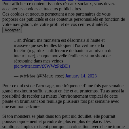
Pour afficher ce contenu issu des réseaux sociaux, vous devez
accepter les cookies et traceurs publicitaires.
Ces cookies et traceurs permettent à nos partenaires de vous
proposer des publicités et des contenus personnalisés en fonction de
votre navigation, de votre profil et de vos centres d’intérêt.
Accepter
1 an d'écart, ma monstera est désormais si haute et
massive que ses feuilles bloquent l'ouverture de la
fenêtre (regardez la différence de hauteur au niveau du
tuteur juste), chaque nouvelle feuille c'est un shoot de
sérotonine dans mes veines
pic.twitter.com/tXWWzPkBDs
— 𝔭𝔢𝔱𝔯𝔦𝔠𝔥𝔬𝔯 (@Maux_rose)
January 14, 2023
Pour ce qui est de l’arrosage, une fréquence d’une fois par semaine
grand maximum suffit, surtout en été et au printemps. Tu as aussi la
possibilité de recréer au mieux l’environnement tropical de cette
plante en brumisant son feuillage plusieurs fois par semaine avec
une eau non calcaire.
Si ton monstera se plait dans ton petit nid douillet, elle pourrait
pousser rapidement et prendre de plus en plus de place. Des
solutions simples existent pour que ta colocation avec elle ne tourne