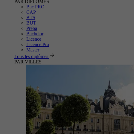
PAR DIPLÔMES
Bac PRO
CAP
BTS
BUT
Prépa
Bachelor
Licence
Licence Pro
Master
Tous les diplômes
PAR VILLES