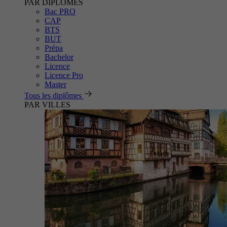
PAR DIPLÔMES
Bac PRO
CAP
BTS
BUT
Prépa
Bachelor
Licence
Licence Pro
Master
Tous les diplômes
PAR VILLES