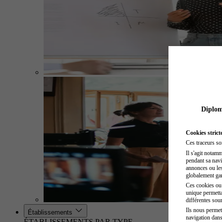
Diplome
Cookies strict
Ces traceurs so
Il s'agit notam
pendant sa navig
annonces ou les 
globalement gara
Ces cookies ou t
unique permetta
différentes sour
Ils nous permet
Établissements
navigation dans
ÉTABLISSEMENTS PAR TYPE