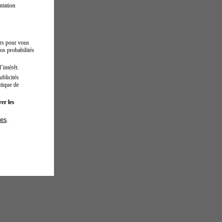
ntation
urs pour vous
os probabilités
’intérêt.
blicités
tique de
er les
ies
.