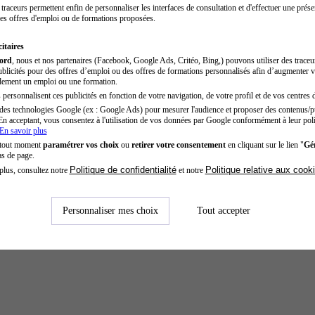
traceurs permettent enfin de personnaliser les interfaces de consultation et d'effectuer une prése
es offres d'emploi ou de formations proposées.
itaires
cord
, nous et nos partenaires (Facebook, Google Ads, Critéo, Bing,) pouvons utiliser des trace
blicités pour des offres d’emploi ou des offres de formations personnalisés afin d’augmenter v
dement un emploi ou une formation.
personnalisent ces publicités en fonction de votre navigation, de votre profil et de vos centres d
des technologies Google (ex : Google Ads) pour mesurer l'audience et proposer des contenus/pu
En acceptant, vous consentez à l'utilisation de vos données par Google conformément à leur poli
En savoir plus
 tout moment
paramétrer vos choix
ou
retirer votre consentement
en cliquant sur le lien "
Gér
as de page.
Politique de confidentialité
Politique relative aux cook
plus, consultez notre
et notre
Personnaliser mes choix
Tout accepter