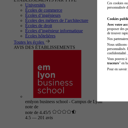
Ces cookies ou 
Universités
personnalisée d
Écoles de commerce
Écoles d’ingénieurs
Cookies public
Écoles des métiers de l’architecture
Avec votre ac
Écoles de droit
proposer des pu
Écoles d’ingénieur informatique
de trouver rapi
Écoles hôtelières
Nos partenaires 
Toutes les écoles
Nous utilisons 
AVIS DES ÉTABLISSEMENTS
personnalisés. 
confidentialité.
Vous pouvez à
traceurs
" en b
Pour en savoir 
emlyon business school - Campus de Lyon
note de
note de 4.45/5
4.5
—
201 avis