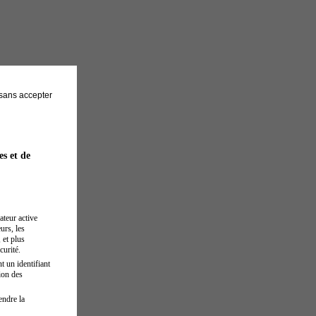
sans accepter
es et de
ateur active
urs, les
 et plus
curité.
t un identifiant
ion des
endre la