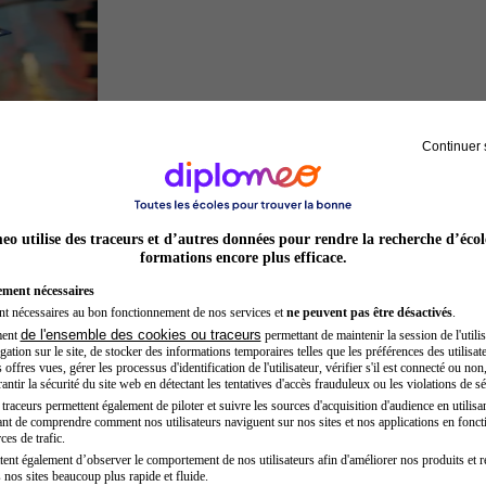
Continuer 
Inspecteur de police
o utilise des traceurs et d’autres données pour rendre la recherche d’écol
formations encore plus efficace.
ement nécessaires
nt nécessaires au bon fonctionnement de nos services et
ne peuvent pas être désactivés
.
de l'ensemble des cookies ou traceurs
ment
permettant de maintenir la session de l'utilis
ation sur le site, de stocker des informations temporaires telles que les préférences des utilisate
offres vues, gérer les processus d'identification de l'utilisateur, vérifier s'il est connecté ou non,
ntir la sécurité du site web en détectant les tentatives d'accès frauduleux ou les violations de sé
raceurs permettent également de piloter et suivre les sources d'acquisition d'audience en utilisan
nt de comprendre comment nos utilisateurs naviguent sur nos sites et nos applications en fonct
Juriste
ces de trafic.
tent également d’observer le comportement de nos utilisateurs afin d'améliorer nos produits et r
 nos sites beaucoup plus rapide et fluide.