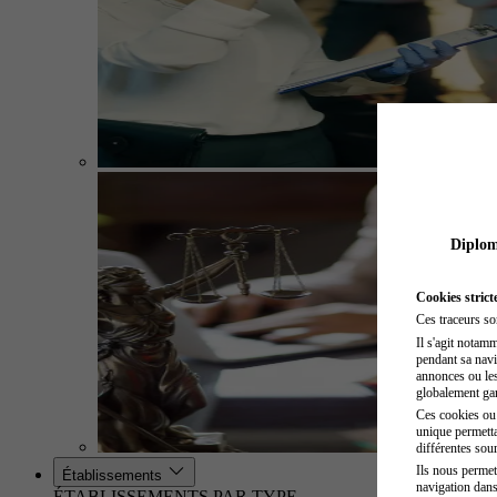
Diplome
Cookies strict
Ces traceurs so
Il s'agit notam
pendant sa navig
annonces ou les 
globalement gara
Ces cookies ou t
unique permetta
différentes sour
Ils nous permet
Établissements
navigation dans
ÉTABLISSEMENTS PAR TYPE