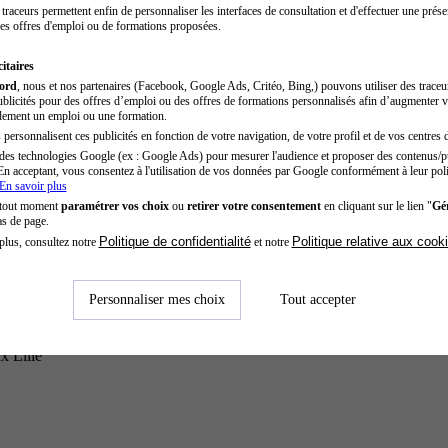
traceurs permettent enfin de personnaliser les interfaces de consultation et d'effectuer une prése
es offres d'emploi ou de formations proposées.
itaires
cord
, nous et nos partenaires (Facebook, Google Ads, Critéo, Bing,) pouvons utiliser des trace
blicités pour des offres d’emploi ou des offres de formations personnalisés afin d’augmenter v
dement un emploi ou une formation.
personnalisent ces publicités en fonction de votre navigation, de votre profil et de vos centres d
des technologies Google (ex : Google Ads) pour mesurer l'audience et proposer des contenus/pu
En acceptant, vous consentez à l'utilisation de vos données par Google conformément à leur poli
En savoir plus
 tout moment
paramétrer vos choix
ou
retirer votre consentement
en cliquant sur le lien "
Gér
as de page.
Politique de confidentialité
Politique relative aux cook
plus, consultez notre
et notre
Personnaliser mes choix
Tout accepter
x Lille