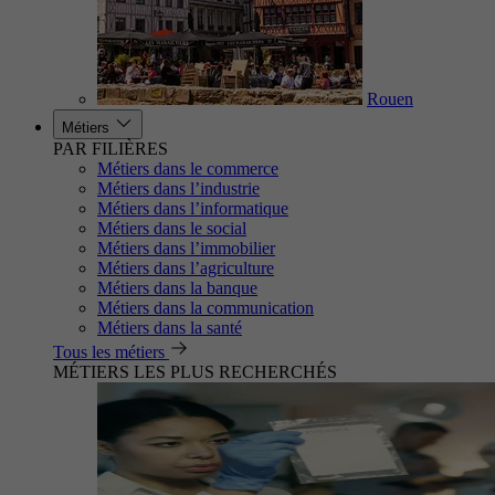
Rouen
Métiers
PAR FILIÈRES
Métiers dans le commerce
Métiers dans l’industrie
Métiers dans l’informatique
Métiers dans le social
Métiers dans l’immobilier
Métiers dans l’agriculture
Métiers dans la banque
Métiers dans la communication
Métiers dans la santé
Tous les métiers
MÉTIERS LES PLUS RECHERCHÉS