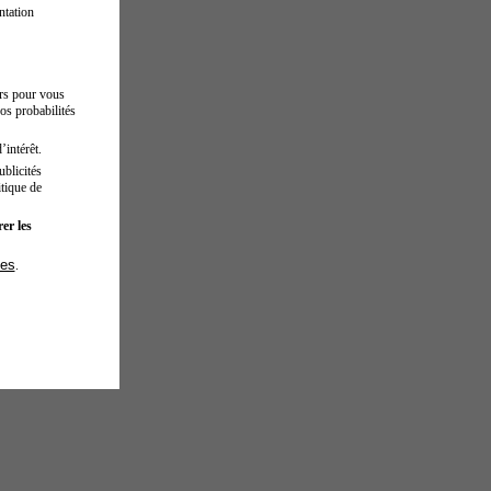
ntation
urs pour vous
os probabilités
’intérêt.
blicités
tique de
er les
ies
.