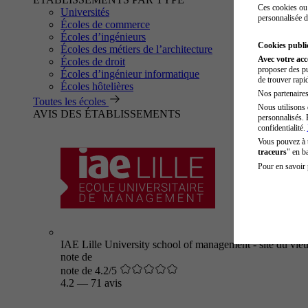
Ces cookies ou 
Universités
personnalisée d
Écoles de commerce
Écoles d’ingénieurs
Cookies public
Écoles des métiers de l’architecture
Avec votre ac
Écoles de droit
proposer des pu
Écoles d’ingénieur informatique
de trouver rapi
Écoles hôtelières
Nos partenaires 
Toutes les écoles
Nous utilisons 
AVIS DES ÉTABLISSEMENTS
personnalisés. 
confidentialité.
Vous pouvez à
traceurs
" en b
Pour en savoir 
IAE Lille University school of management - site du vieu
note de
note de 4.2/5
4.2
—
71 avis