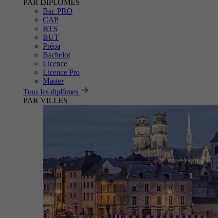
PAR DIPLÔMES
Bac PRO
CAP
BTS
BUT
Prépa
Bachelor
Licence
Licence Pro
Master
Tous les diplômes
PAR VILLES