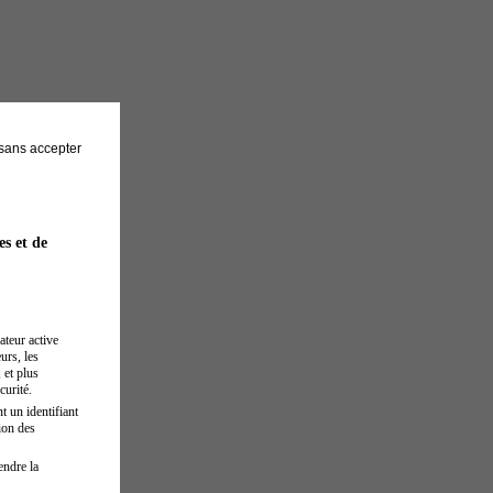
sans accepter
es et de
ateur active
urs, les
 et plus
curité.
t un identifiant
ion des
endre la