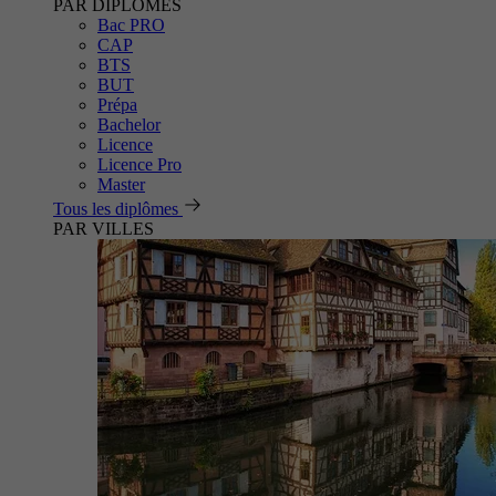
PAR DIPLÔMES
Bac PRO
CAP
BTS
BUT
Prépa
Bachelor
Licence
Licence Pro
Master
Tous les diplômes
PAR VILLES