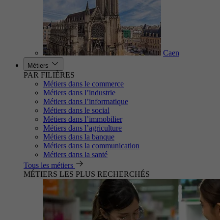
Caen
Métiers
PAR FILIÈRES
Métiers dans le commerce
Métiers dans l’industrie
Métiers dans l’informatique
Métiers dans le social
Métiers dans l’immobilier
Métiers dans l’agriculture
Métiers dans la banque
Métiers dans la communication
Métiers dans la santé
Tous les métiers
MÉTIERS LES PLUS RECHERCHÉS