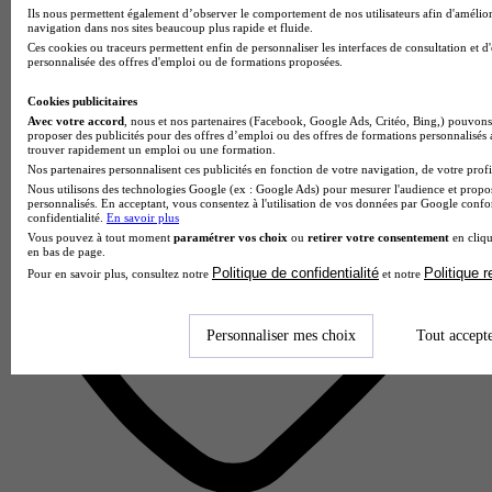
Ils nous permettent également d’observer le comportement de nos utilisateurs afin d'amélior
navigation dans nos sites beaucoup plus rapide et fluide.
Aucun avis
Ces cookies ou traceurs permettent enfin de personnaliser les interfaces de consultation et d
personnalisée des offres d'emploi ou de formations proposées.
Nantes
Cookies publicitaires
Avec votre accord
, nous et nos partenaires (Facebook, Google Ads, Critéo, Bing,) pouvons 
proposer des publicités pour des offres d’emploi ou des offres de formations personnalisés
trouver rapidement un emploi ou une formation.
Nos partenaires personnalisent ces publicités en fonction de votre navigation, de votre profil
Nous utilisons des technologies Google (ex : Google Ads) pour mesurer l'audience et propos
personnalisés. En acceptant, vous consentez à l'utilisation de vos données par Google conf
confidentialité.
En savoir plus
Vous pouvez à tout moment
paramétrer vos choix
ou
retirer votre consentement
en cliqu
en bas de page.
Politique de confidentialité
Politique 
Pour en savoir plus, consultez notre
et notre
Personnaliser mes choix
Tout accept