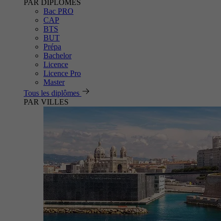
PAR DIPLÔMES
Bac PRO
CAP
BTS
BUT
Prépa
Bachelor
Licence
Licence Pro
Master
Tous les diplômes
PAR VILLES