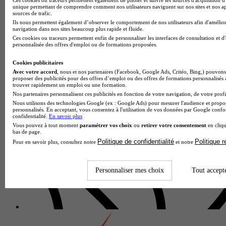
unique permettant de comprendre comment nos utilisateurs naviguent sur nos sites et nos ap
sources de trafic.
Ils nous permettent également d’observer le comportement de nos utilisateurs afin d'amélior
navigation dans nos sites beaucoup plus rapide et fluide.
Ces cookies ou traceurs permettent enfin de personnaliser les interfaces de consultation et d
personnalisée des offres d'emploi ou de formations proposées.
Cookies publicitaires
Avec votre accord
, nous et nos partenaires (Facebook, Google Ads, Critéo, Bing,) pouvons 
proposer des publicités pour des offres d’emploi ou des offres de formations personnalisés
Centre de formation professionnelle
trouver rapidement un emploi ou une formation.
Voir l’établissement
Nos partenaires personnalisent ces publicités en fonction de votre navigation, de votre profil
Nous utilisons des technologies Google (ex : Google Ads) pour mesurer l'audience et propos
personnalisés. En acceptant, vous consentez à l'utilisation de vos données par Google conf
confidentialité.
En savoir plus
Vous pouvez à tout moment
paramétrer vos choix
ou
retirer votre consentement
en cliqu
bas de page.
Politique de confidentialité
Politique 
Pour en savoir plus, consultez notre
et notre
Personnaliser mes choix
Tout accept