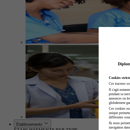
Diplome
Cookies strict
Ces traceurs so
Il s'agit notam
pendant sa navig
annonces ou les 
globalement gara
Ces cookies ou t
unique permetta
différentes sour
Ils nous permet
Établissements
navigation dans
ÉTABLISSEMENTS PAR TYPE