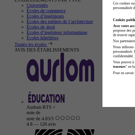
Ces cookies ou 
Universités
personnalisée d
Écoles de commerce
Écoles d’ingénieurs
Cookies public
Écoles des métiers de l’architecture
Avec votre ac
Écoles de droit
proposer des pu
Écoles d’ingénieur informatique
de trouver rapi
Écoles hôtelières
Nos partenaires 
Toutes les écoles
Nous utilisons 
AVIS DES ÉTABLISSEMENTS
personnalisés. 
confidentialité.
Vous pouvez à
traceurs
" en b
Pour en savoir 
Aurlom BTS +
note de
note de 4.83/5
4.8
—
126 avis