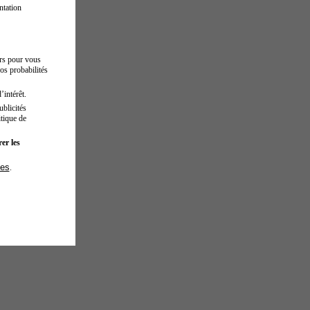
ntation
urs pour vous
os probabilités
’intérêt.
blicités
tique de
er les
ies
.