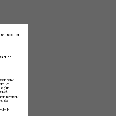
sans accepter
es et de
ateur active
urs, les
 et plus
curité.
t un identifiant
ion des
endre la