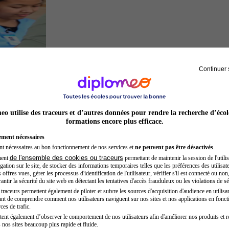
Continuer 
Secrétaire médicale
o utilise des traceurs et d’autres données pour rendre la recherche d’écol
formations encore plus efficace.
ement nécessaires
nt nécessaires au bon fonctionnement de nos services et
ne peuvent pas être désactivés
.
de l'ensemble des cookies ou traceurs
ment
permettant de maintenir la session de l'utilis
ation sur le site, de stocker des informations temporaires telles que les préférences des utilisate
offres vues, gérer les processus d'identification de l'utilisateur, vérifier s'il est connecté ou non,
ntir la sécurité du site web en détectant les tentatives d'accès frauduleux ou les violations de sé
raceurs permettent également de piloter et suivre les sources d'acquisition d'audience en utilisan
nt de comprendre comment nos utilisateurs naviguent sur nos sites et nos applications en fonct
Préparateur en pharmacie
ces de trafic.
tent également d’observer le comportement de nos utilisateurs afin d'améliorer nos produits et r
 nos sites beaucoup plus rapide et fluide.