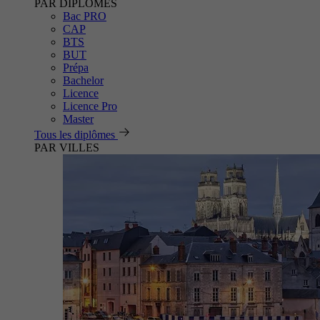
PAR DIPLÔMES
Bac PRO
CAP
BTS
BUT
Prépa
Bachelor
Licence
Licence Pro
Master
Tous les diplômes
PAR VILLES