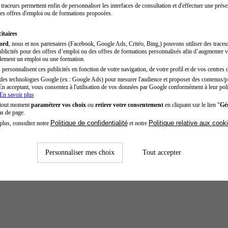
traceurs permettent enfin de personnaliser les interfaces de consultation et d'effectuer une prése
es offres d'emploi ou de formations proposées.
itaires
cord
, nous et nos partenaires (Facebook, Google Ads, Critéo, Bing,) pouvons utiliser des trace
blicités pour des offres d’emploi ou des offres de formations personnalisés afin d’augmenter v
dement un emploi ou une formation.
personnalisent ces publicités en fonction de votre navigation, de votre profil et de vos centres d
des technologies Google (ex : Google Ads) pour mesurer l'audience et proposer des contenus/pu
En acceptant, vous consentez à l'utilisation de vos données par Google conformément à leur poli
En savoir plus
 tout moment
paramétrer vos choix
ou
retirer votre consentement
en cliquant sur le lien "
Gér
as de page.
Politique de confidentialité
Politique relative aux cook
plus, consultez notre
et notre
Personnaliser mes choix
Tout accepter