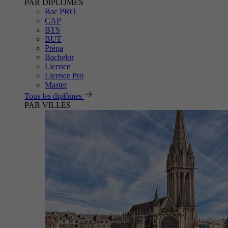
PAR DIPLÔMES
Bac PRO
CAP
BTS
BUT
Prépa
Bachelor
Licence
Licence Pro
Master
Tous les diplômes
PAR VILLES