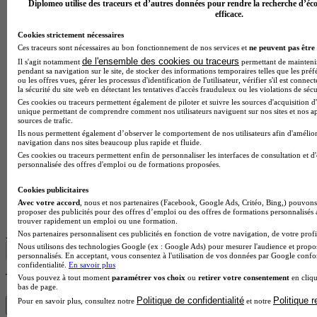
Diplomeo utilise des traceurs et d’autres données pour rendre la recherche d’éco
efficace.
Cookies strictement nécessaires
Ces traceurs sont nécessaires au bon fonctionnement de nos services et
ne peuvent pas être 
de l'ensemble des cookies ou traceurs
Il s'agit notamment
permettant de maintenir 
pendant sa navigation sur le site, de stocker des informations temporaires telles que les préf
ou les offres vues, gérer les processus d'identification de l'utilisateur, vérifier s'il est conn
la sécurité du site web en détectant les tentatives d'accès frauduleux ou les violations de sécu
Ces cookies ou traceurs permettent également de piloter et suivre les sources d'acquisition d'
unique permettant de comprendre comment nos utilisateurs naviguent sur nos sites et nos ap
sources de trafic.
Ils nous permettent également d’observer le comportement de nos utilisateurs afin d'amélior
navigation dans nos sites beaucoup plus rapide et fluide.
Ces cookies ou traceurs permettent enfin de personnaliser les interfaces de consultation et d
personnalisée des offres d'emploi ou de formations proposées.
Cookies publicitaires
Lycée GT
Avec votre accord
, nous et nos partenaires (Facebook, Google Ads, Critéo, Bing,) pouvons 
Voir l’établissement
proposer des publicités pour des offres d’emploi ou des offres de formations personnalisés
trouver rapidement un emploi ou une formation.
Afficher plus de résultats
Nos partenaires personnalisent ces publicités en fonction de votre navigation, de votre profil
Nous utilisons des technologies Google (ex : Google Ads) pour mesurer l'audience et propos
personnalisés. En acceptant, vous consentez à l'utilisation de vos données par Google conf
confidentialité.
En savoir plus
Trouve ta FCIL en 1 min avec Diplomeo !
Vous pouvez à tout moment
paramétrer vos choix
ou
retirer votre consentement
en cliqu
bas de page.
Politique de confidentialité
Politique 
Pour en savoir plus, consultez notre
et notre
Trouver mon école