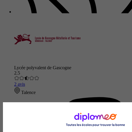
Lycée polyvalent de Gascogne
2.5
2 avis
Talence