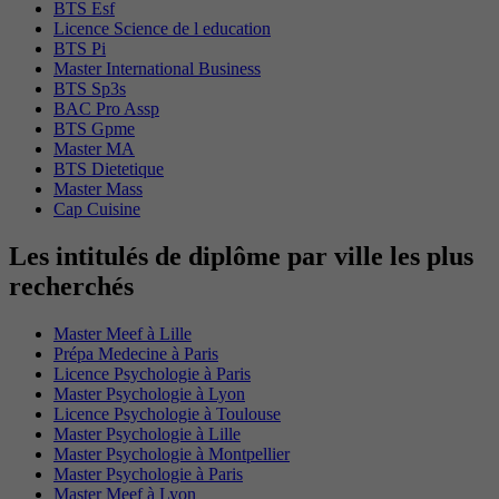
BTS Esf
Licence Science de l education
BTS Pi
Master International Business
BTS Sp3s
BAC Pro Assp
BTS Gpme
Master MA
BTS Dietetique
Master Mass
Cap Cuisine
Les intitulés de diplôme par ville les plus
recherchés
Master Meef à Lille
Prépa Medecine à Paris
Licence Psychologie à Paris
Master Psychologie à Lyon
Licence Psychologie à Toulouse
Master Psychologie à Lille
Master Psychologie à Montpellier
Master Psychologie à Paris
Master Meef à Lyon