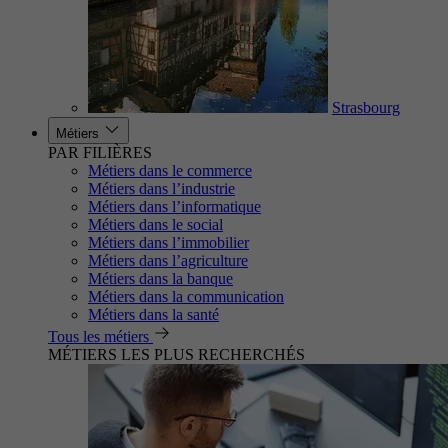
Strasbourg
Métiers
PAR FILIÈRES
Métiers dans le commerce
Métiers dans l’industrie
Métiers dans l’informatique
Métiers dans le social
Métiers dans l’immobilier
Métiers dans l’agriculture
Métiers dans la banque
Métiers dans la communication
Métiers dans la santé
Tous les métiers
MÉTIERS LES PLUS RECHERCHÉS