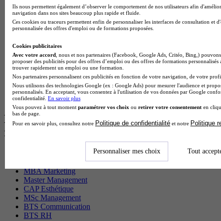
Cap Fleuriste en alternance
Ils nous permettent également d’observer le comportement de nos utilisateurs afin d'amélior
BTS Sio en alternance
navigation dans nos sites beaucoup plus rapide et fluide.
MSc Marketing Digital en alternance
Ces cookies ou traceurs permettent enfin de personnaliser les interfaces de consultation et d
BTS Gpme en alternance
personnalisée des offres d'emploi ou de formations proposées.
Cap Electricien en alternance
BTS Gpn en alternance
Cookies publicitaires
BTS Domotique en alternance
Avec votre accord
, nous et nos partenaires (Facebook, Google Ads, Critéo, Bing,) pouvons 
proposer des publicités pour des offres d’emploi ou des offres de formations personnalisés
BAC Pro Agora en alternance
trouver rapidement un emploi ou une formation.
BTS Sta en alternance
Nos partenaires personnalisent ces publicités en fonction de votre navigation, de votre profil
BTS Iris en alternance
Nous utilisons des technologies Google (ex : Google Ads) pour mesurer l'audience et propos
BTS Tpl en alternance
personnalisés. En acceptant, vous consentez à l'utilisation de vos données par Google conf
BTS Ati en alternance
confidentialité.
En savoir plus
Vous pouvez à tout moment
paramétrer vos choix
ou
retirer votre consentement
en cliqu
bas de page.
Les diplômes par filière les plus
Politique de confidentialité
Politique 
Pour en savoir plus, consultez notre
et notre
recherchés
Personnaliser mes choix
Tout accept
CS Sport
Master Sport
MBA Marketing
Master Management
CAP Esthétique
MSc Management
BTS Communication
BTS RH