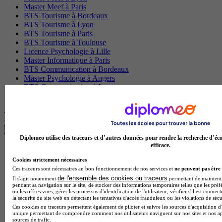
Master Meef à Paris
BTS Tourisme à Bordeaux
BTS Tourisme à Lyon
BTS Tourisme à Paris
BTS Tourisme à Toulouse
Licence Psychologie à Lille
Master Informatique à Paris
BTS Communication à Bordeaux
Master Psychologie à Angers
BTS Communication à Lyon
BTS Ndrc à Lyon
Les intitulés de diplôme par alternance
les plus recherchés
Diplomeo utilise des traceurs et d’autres données pour rendre la recherche d’éco
efficace.
BTS Esf en alternance
BTS Dietetique en alternance
Cookies strictement nécessaires
BTS Mco en alternance
Ces traceurs sont nécessaires au bon fonctionnement de nos services et
ne peuvent pas être 
BTS Pi en alternance
de l'ensemble des cookies ou traceurs
Il s'agit notamment
permettant de maintenir 
pendant sa navigation sur le site, de stocker des informations temporaires telles que les préf
BTS Sp3s en alternance
ou les offres vues, gérer les processus d'identification de l'utilisateur, vérifier s'il est conn
Master CCA en alternance
la sécurité du site web en détectant les tentatives d'accès frauduleux ou les violations de sécu
BTS Ndrc en alternance
Ces cookies ou traceurs permettent également de piloter et suivre les sources d'acquisition d'
BTS Sam en alternance
unique permettant de comprendre comment nos utilisateurs naviguent sur nos sites et nos ap
sources de trafic.