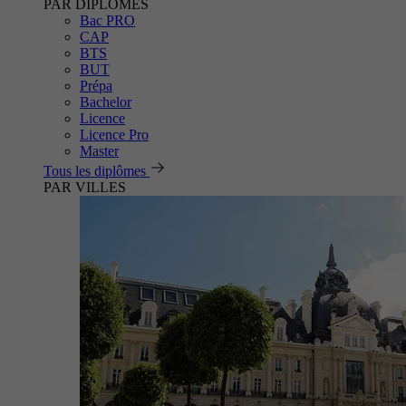
PAR DIPLÔMES
Bac PRO
CAP
BTS
BUT
Prépa
Bachelor
Licence
Licence Pro
Master
Tous les diplômes
PAR VILLES