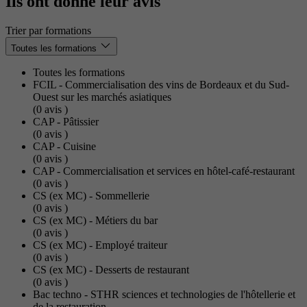
Ils ont donné leur avis
Trier par formations
Toutes les formations
Toutes les formations
FCIL - Commercialisation des vins de Bordeaux et du Sud-
Ouest sur les marchés asiatiques
(0
avis
)
CAP - Pâtissier
(0
avis
)
CAP - Cuisine
(0
avis
)
CAP - Commercialisation et services en hôtel-café-restaurant
(0
avis
)
CS (ex MC) - Sommellerie
(0
avis
)
CS (ex MC) - Métiers du bar
(0
avis
)
CS (ex MC) - Employé traiteur
(0
avis
)
CS (ex MC) - Desserts de restaurant
(0
avis
)
Bac techno - STHR sciences et technologies de l'hôtellerie et
de la restauration