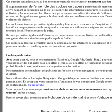
Ces traceurs sont nécessaires au bon fonctionnement de nos services et
ne peuvent pas être 
de l'ensemble des cookies ou traceurs
Il s'agit notamment
permettant de maintenir 
active pendant sa navigation sur le site, de stocker des informations temporaires telles que l
Note de 1 sur 5
utilisateurs, les annonces ou les offres vues, gérer les processus d'identification de l'utilisateu
ou non, et plus globalement garantir la sécurité du site web en détectant les tentatives d'acc
violations de sécurité.
Ces cookies ou traceurs permettent également de piloter et suivre les sources d'acquisition d
identifiant unique permettant de comprendre comment nos utilisateurs naviguent sur nos site
fonction des différentes sources de trafic.
Ils nous permettent également d’observer le comportement de nos utilisateurs afin d'amélior
navigation dans nos sites beaucoup plus rapide et fluide.
Ces cookies ou traceurs permettent enfin de personnaliser les interfaces de consultation et d
personnalisée des offres d'emploi ou de formations proposées.
Cookies publicitaires
Avec votre accord
, nous et nos partenaires (Facebook, Google Ads, Critéo, Bing,) pouvons 
vous proposer des publicités pour des offres d’emploi ou des offres de formations personna
probabilités de trouver rapidement un emploi ou une formation.
Nos partenaires personnalisent ces publicités en fonction de votre navigation, de votre profi
d’intérêt.
Nous utilisons des technologies Google (ex : Google Ads) pour mesurer l'audience et propos
personnalisés. En acceptant, vous consentez à l'utilisation de vos données par Google conf
de confidentialité.
En savoir plus
Vous pouvez à tout moment
paramétrer vos choix
ou
retirer votre consentement
en cliqu
traceurs
" en bas de page.
Politique de confidentialité
Politique 
Pour en savoir plus, consultez notre
et notre
Personnaliser mes choix
Tout accepter