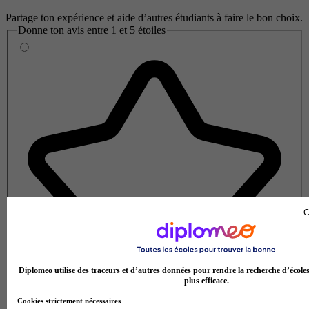
Partage ton expérience et aide d’autres étudiants à faire le bon choix.
Donne ton avis entre 1 et 5 étoiles
C
Diplomeo utilise des traceurs et d’autres données pour rendre la recherche d’école
plus efficace.
Cookies strictement nécessaires