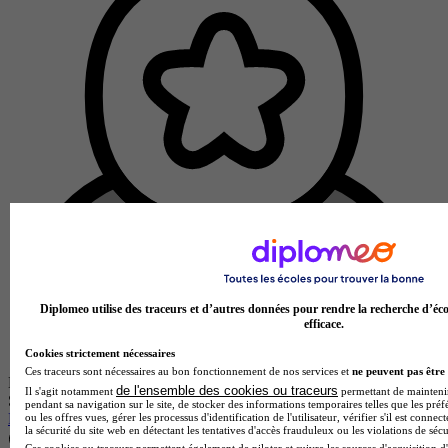
Diplomeo utilise des traceurs et d’autres données pour rendre la recherche d’éco
efficace.
Cookies strictement nécessaires
Ces traceurs sont nécessaires au bon fonctionnement de nos services et
ne peuvent pas être 
École partenaire
de l'ensemble des cookies ou traceurs
Il s'agit notamment
permettant de maintenir 
Skala Business School
pendant sa navigation sur le site, de stocker des informations temporaires telles que les préf
Bachelor 3 - Ressources Humaines
ou les offres vues, gérer les processus d'identification de l'utilisateur, vérifier s'il est conn
la sécurité du site web en détectant les tentatives d'accès frauduleux ou les violations de sécu
Rouen 76000
Ces cookies ou traceurs permettent également de piloter et suivre les sources d'acquisition d'