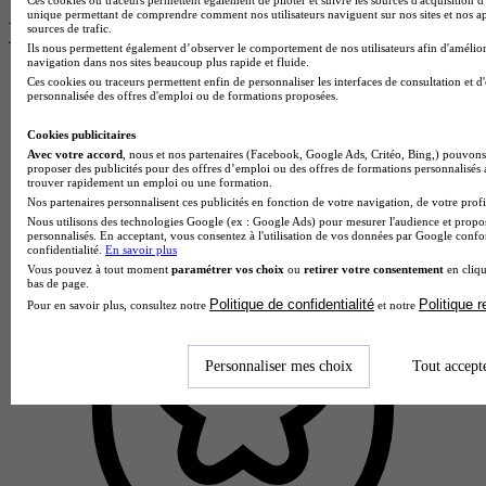
unique permettant de comprendre comment nos utilisateurs naviguent sur nos sites et nos ap
Alternance possible
sources de trafic.
Je m’informe gratuitement
Ils nous permettent également d’observer le comportement de nos utilisateurs afin d'amélior
navigation dans nos sites beaucoup plus rapide et fluide.
Ces cookies ou traceurs permettent enfin de personnaliser les interfaces de consultation et d
personnalisée des offres d'emploi ou de formations proposées.
Cookies publicitaires
Avec votre accord
, nous et nos partenaires (Facebook, Google Ads, Critéo, Bing,) pouvons 
proposer des publicités pour des offres d’emploi ou des offres de formations personnalisés
trouver rapidement un emploi ou une formation.
Nos partenaires personnalisent ces publicités en fonction de votre navigation, de votre profil
Nous utilisons des technologies Google (ex : Google Ads) pour mesurer l'audience et propos
personnalisés. En acceptant, vous consentez à l'utilisation de vos données par Google conf
confidentialité.
En savoir plus
Vous pouvez à tout moment
paramétrer vos choix
ou
retirer votre consentement
en cliqu
bas de page.
Politique de confidentialité
Politique 
Pour en savoir plus, consultez notre
et notre
Personnaliser mes choix
Tout accept