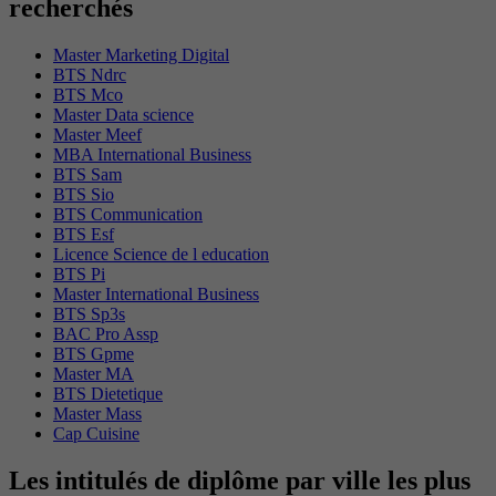
recherchés
Master Marketing Digital
BTS Ndrc
BTS Mco
Master Data science
Master Meef
MBA International Business
BTS Sam
BTS Sio
BTS Communication
BTS Esf
Licence Science de l education
BTS Pi
Master International Business
BTS Sp3s
BAC Pro Assp
BTS Gpme
Master MA
BTS Dietetique
Master Mass
Cap Cuisine
Les intitulés de diplôme par ville les plus