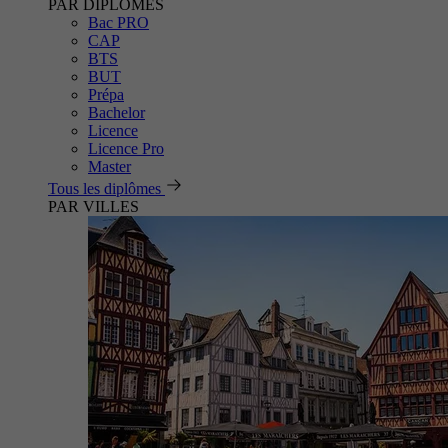
PAR DIPLÔMES
Bac PRO
CAP
BTS
BUT
Prépa
Bachelor
Licence
Licence Pro
Master
Tous les diplômes
PAR VILLES