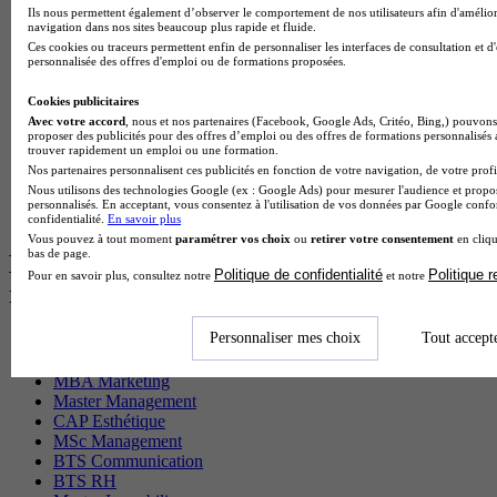
Ils nous permettent également d’observer le comportement de nos utilisateurs afin d'amélior
BTS Sio en alternance
navigation dans nos sites beaucoup plus rapide et fluide.
MSc Marketing Digital en alternance
Ces cookies ou traceurs permettent enfin de personnaliser les interfaces de consultation et d
BTS Gpme en alternance
personnalisée des offres d'emploi ou de formations proposées.
Cap Electricien en alternance
BTS Gpn en alternance
Cookies publicitaires
BTS Domotique en alternance
Avec votre accord
, nous et nos partenaires (Facebook, Google Ads, Critéo, Bing,) pouvons 
BAC Pro Agora en alternance
proposer des publicités pour des offres d’emploi ou des offres de formations personnalisés
trouver rapidement un emploi ou une formation.
BTS Sta en alternance
Nos partenaires personnalisent ces publicités en fonction de votre navigation, de votre profil
BTS Iris en alternance
Nous utilisons des technologies Google (ex : Google Ads) pour mesurer l'audience et propos
BTS Tpl en alternance
personnalisés. En acceptant, vous consentez à l'utilisation de vos données par Google conf
BTS Ati en alternance
confidentialité.
En savoir plus
Vous pouvez à tout moment
paramétrer vos choix
ou
retirer votre consentement
en cliqu
bas de page.
Les diplômes par filière les plus
Politique de confidentialité
Politique 
Pour en savoir plus, consultez notre
et notre
recherchés
Personnaliser mes choix
Tout accept
CS Sport
Master Sport
MBA Marketing
Master Management
CAP Esthétique
MSc Management
BTS Communication
BTS RH