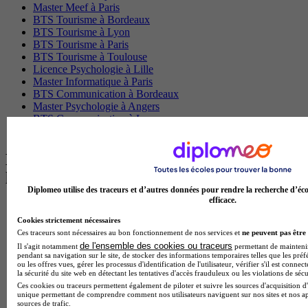
Master Meef à Paris
BTS Tourisme à Bordeaux
BTS Tourisme à Lyon
BTS Tourisme à Paris
BTS Tourisme à Toulouse
Licence Psychologie à Lille
Master Informatique à Paris
BTS Communication à Bordeaux
Master Psychologie à Angers
BTS Communication à Lyon
BTS Ndrc à Lyon
Les intitulés de diplôme par alternance
les plus recherchés
Diplomeo utilise des traceurs et d’autres données pour rendre la recherche d’éco
efficace.
BTS Esf en alternance
BTS Dietetique en alternance
Cookies strictement nécessaires
BTS Mco en alternance
Ces traceurs sont nécessaires au bon fonctionnement de nos services et
ne peuvent pas être 
BTS Pi en alternance
de l'ensemble des cookies ou traceurs
Il s'agit notamment
permettant de maintenir 
pendant sa navigation sur le site, de stocker des informations temporaires telles que les préf
BTS Sp3s en alternance
ou les offres vues, gérer les processus d'identification de l'utilisateur, vérifier s'il est conn
Master CCA en alternance
la sécurité du site web en détectant les tentatives d'accès frauduleux ou les violations de sécu
BTS Ndrc en alternance
Ces cookies ou traceurs permettent également de piloter et suivre les sources d'acquisition d'
BTS Sam en alternance
unique permettant de comprendre comment nos utilisateurs naviguent sur nos sites et nos ap
sources de trafic.
Cap Fleuriste en alternance