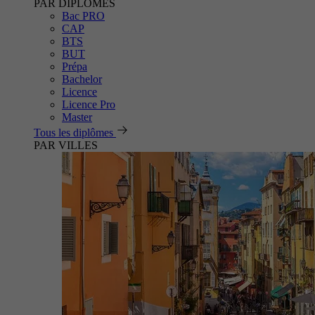
PAR DIPLÔMES
Bac PRO
CAP
BTS
BUT
Prépa
Bachelor
Licence
Licence Pro
Master
Tous les diplômes
PAR VILLES