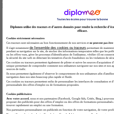
les plus recherchés
BTS Esf en alternance
BTS Dietetique en alternance
BTS Mco en alternance
Diplomeo utilise des traceurs et d’autres données pour rendre la recherche d’éco
BTS Pi en alternance
efficace.
BTS Sp3s en alternance
Cookies strictement nécessaires
Master CCA en alternance
Ces traceurs sont nécessaires au bon fonctionnement de nos services et
ne peuvent pas être 
BTS Ndrc en alternance
de l'ensemble des cookies ou traceurs
Il s'agit notamment
permettant de maintenir 
BTS Sam en alternance
pendant sa navigation sur le site, de stocker des informations temporaires telles que les préf
Cap Fleuriste en alternance
ou les offres vues, gérer les processus d'identification de l'utilisateur, vérifier s'il est conn
BTS Sio en alternance
la sécurité du site web en détectant les tentatives d'accès frauduleux ou les violations de sécu
MSc Marketing Digital en alternance
Ces cookies ou traceurs permettent également de piloter et suivre les sources d'acquisition d'
unique permettant de comprendre comment nos utilisateurs naviguent sur nos sites et nos ap
BTS Gpme en alternance
sources de trafic.
Cap Electricien en alternance
Ils nous permettent également d’observer le comportement de nos utilisateurs afin d'amélior
BTS Gpn en alternance
navigation dans nos sites beaucoup plus rapide et fluide.
BTS Domotique en alternance
Ces cookies ou traceurs permettent enfin de personnaliser les interfaces de consultation et d
personnalisée des offres d'emploi ou de formations proposées.
BAC Pro Agora en alternance
BTS Sta en alternance
Cookies publicitaires
BTS Iris en alternance
Avec votre accord
, nous et nos partenaires (Facebook, Google Ads, Critéo, Bing,) pouvons 
BTS Tpl en alternance
proposer des publicités pour des offres d’emploi ou des offres de formations personnalisés
BTS Ati en alternance
trouver rapidement un emploi ou une formation.
Nos partenaires personnalisent ces publicités en fonction de votre navigation, de votre profil