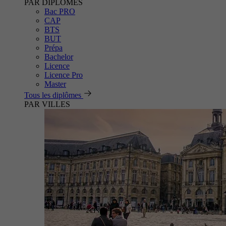
PAR DIPLÔMES
Bac PRO
CAP
BTS
BUT
Prépa
Bachelor
Licence
Licence Pro
Master
Tous les diplômes
PAR VILLES