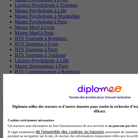
Licence Psychologie à Toulouse
Master Psychologie à Lille
Master Psychologie à Montpellier
Master Psychologie à Paris
Master Meef à Lyon
Master Meef à Paris
BTS Tourisme à Bordeaux
BTS Tourisme à Lyon
BTS Tourisme à Paris
BTS Tourisme à Toulouse
Licence Psychologie à Lille
Master Informatique à Paris
BTS Communication à Bordeaux
Master Psychologie à Angers
BTS Communication à Lyon
BTS Ndrc à Lyon
Les intitulés de diplôme par alternance
Diplomeo utilise des traceurs et d’autres données pour rendre la recherche d’éco
les plus recherchés
efficace.
Cookies strictement nécessaires
BTS Esf en alternance
Ces traceurs sont nécessaires au bon fonctionnement de nos services et
ne peuvent pas être 
BTS Dietetique en alternance
de l'ensemble des cookies ou traceurs
Il s'agit notamment
permettant de maintenir 
BTS Mco en alternance
pendant sa navigation sur le site, de stocker des informations temporaires telles que les préf