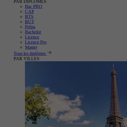
PAR DIPLÔMES
Bac PRO
CAP
BTS
BUT
Prépa
Bachelor
Licence
Licence Pro
Master
Tous les diplômes
PAR VILLES