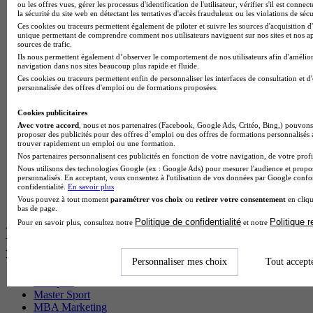
BTS Pi en alternance
ou les offres vues, gérer les processus d'identification de l'utilisateur, vérifier s'il est conn
la sécurité du site web en détectant les tentatives d'accès frauduleux ou les violations de sécu
BTS Sp3s en alternance
Ces cookies ou traceurs permettent également de piloter et suivre les sources d'acquisition d'
Master CCA en alternance
unique permettant de comprendre comment nos utilisateurs naviguent sur nos sites et nos ap
BTS Ndrc en alternance
sources de trafic.
BTS Sam en alternance
Ils nous permettent également d’observer le comportement de nos utilisateurs afin d'amélior
Cap Fleuriste en alternance
navigation dans nos sites beaucoup plus rapide et fluide.
BTS Sio en alternance
Ces cookies ou traceurs permettent enfin de personnaliser les interfaces de consultation et d
personnalisée des offres d'emploi ou de formations proposées.
MSc Marketing Digital en alternance
BTS Gpme en alternance
Cookies publicitaires
Cap Electricien en alternance
Avec votre accord
, nous et nos partenaires (Facebook, Google Ads, Critéo, Bing,) pouvons 
BTS Gpn en alternance
proposer des publicités pour des offres d’emploi ou des offres de formations personnalisés
BTS Domotique en alternance
trouver rapidement un emploi ou une formation.
BAC Pro Agora en alternance
Nos partenaires personnalisent ces publicités en fonction de votre navigation, de votre profil
BTS Sta en alternance
Nous utilisons des technologies Google (ex : Google Ads) pour mesurer l'audience et propos
BTS Iris en alternance
personnalisés. En acceptant, vous consentez à l'utilisation de vos données par Google conf
confidentialité.
En savoir plus
BTS Tpl en alternance
Vous pouvez à tout moment
paramétrer vos choix
ou
retirer votre consentement
en cliqu
BTS Ati en alternance
bas de page.
Politique de confidentialité
Politique 
Pour en savoir plus, consultez notre
et notre
Les diplômes par filière les plus
recherchés
Personnaliser mes choix
Tout accept
CS Sport
Master Sport
MBA Marketing