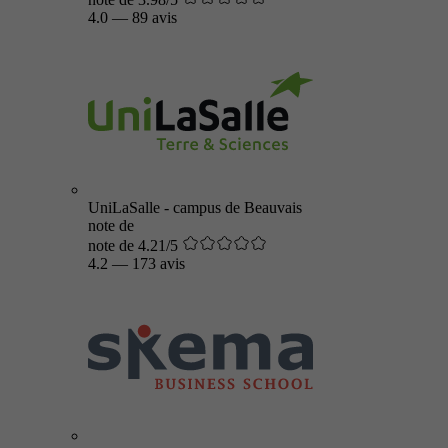
4.0
—
89 avis
UniLaSalle - campus de Beauvais
note de
note de 4.21/5
4.2
—
173 avis