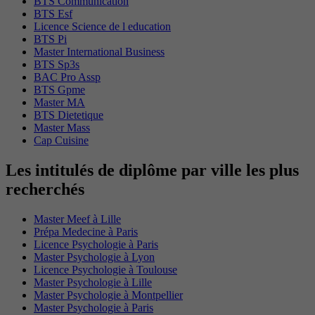
BTS Communication
BTS Esf
Licence Science de l education
BTS Pi
Master International Business
BTS Sp3s
BAC Pro Assp
BTS Gpme
Master MA
BTS Dietetique
Master Mass
Cap Cuisine
Les intitulés de diplôme par ville les plus
recherchés
Master Meef à Lille
Prépa Medecine à Paris
Licence Psychologie à Paris
Master Psychologie à Lyon
Licence Psychologie à Toulouse
Master Psychologie à Lille
Master Psychologie à Montpellier
Master Psychologie à Paris