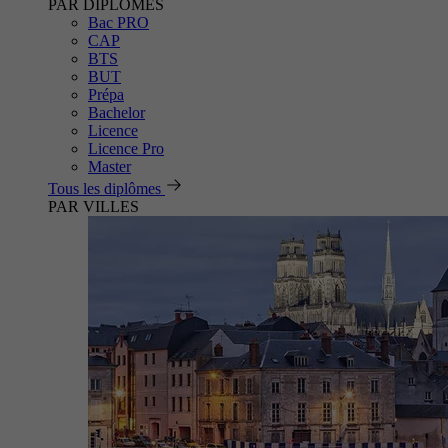
PAR DIPLÔMES
Bac PRO
CAP
BTS
BUT
Prépa
Bachelor
Licence
Licence Pro
Master
Tous les diplômes
PAR VILLES