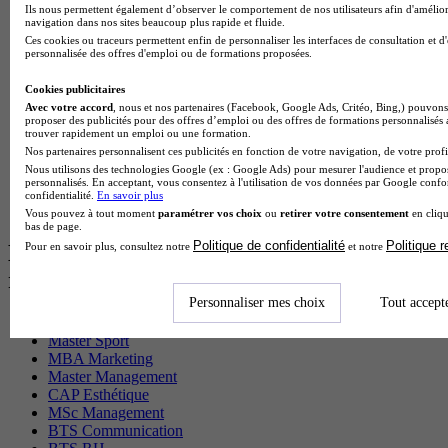
Ils nous permettent également d’observer le comportement de nos utilisateurs afin d'amélior
Cap Fleuriste en alternance
navigation dans nos sites beaucoup plus rapide et fluide.
BTS Sio en alternance
Ces cookies ou traceurs permettent enfin de personnaliser les interfaces de consultation et d
MSc Marketing Digital en alternance
personnalisée des offres d'emploi ou de formations proposées.
BTS Gpme en alternance
Cap Electricien en alternance
Cookies publicitaires
BTS Gpn en alternance
Avec votre accord
, nous et nos partenaires (Facebook, Google Ads, Critéo, Bing,) pouvons 
BTS Domotique en alternance
proposer des publicités pour des offres d’emploi ou des offres de formations personnalisés
trouver rapidement un emploi ou une formation.
BAC Pro Agora en alternance
Nos partenaires personnalisent ces publicités en fonction de votre navigation, de votre profil
BTS Sta en alternance
Nous utilisons des technologies Google (ex : Google Ads) pour mesurer l'audience et propos
BTS Iris en alternance
personnalisés. En acceptant, vous consentez à l'utilisation de vos données par Google conf
BTS Tpl en alternance
confidentialité.
En savoir plus
BTS Ati en alternance
Vous pouvez à tout moment
paramétrer vos choix
ou
retirer votre consentement
en cliqu
bas de page.
Politique de confidentialité
Politique 
Pour en savoir plus, consultez notre
et notre
Les diplômes par filière les plus
recherchés
Personnaliser mes choix
Tout accept
CS Sport
Master Sport
MBA Marketing
Master Management
CAP Esthétique
MSc Management
BTS Communication