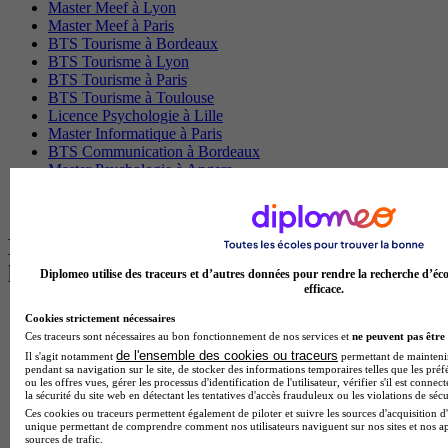
Master Meef à Lyon
Master Meef à Paris
BTS Tourisme à Bordeaux
BTS Tourisme à Lyon
BTS Tourisme à Paris
BTS Tourisme à Toulouse
Licence Psychologie à Lille
Master Informatique à Paris
BTS Communication à Bordeaux
Master Psychologie à Angers
BTS Communication à Lyon
BTS Ndrc à Lyon
Les intitulés de diplôme par alternance
les plus recherchés
Diplomeo utilise des traceurs et d’autres données pour rendre la recherche d’éco
efficace.
BTS Esf en alternance
Cookies strictement nécessaires
BTS Dietetique en alternance
Ces traceurs sont nécessaires au bon fonctionnement de nos services et
ne peuvent pas être 
BTS Mco en alternance
de l'ensemble des cookies ou traceurs
Il s'agit notamment
permettant de maintenir 
BTS Pi en alternance
pendant sa navigation sur le site, de stocker des informations temporaires telles que les préf
ou les offres vues, gérer les processus d'identification de l'utilisateur, vérifier s'il est conn
BTS Sp3s en alternance
la sécurité du site web en détectant les tentatives d'accès frauduleux ou les violations de sécu
Master CCA en alternance
Ces cookies ou traceurs permettent également de piloter et suivre les sources d'acquisition d'
BTS Ndrc en alternance
unique permettant de comprendre comment nos utilisateurs naviguent sur nos sites et nos ap
sources de trafic.
BTS Sam en alternance