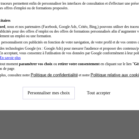
traceurs permettent enfin de personnaliser les interfaces de consultation et d'effectuer une prése
es offres d'emploi ou de formations proposées.
itaires
cord
, nous et nos partenaires (Facebook, Google Ads, Critéo, Bing,) pouvons utiliser des trace
blicités pour des offres d’emploi ou des offres de formations personnalisés afin d’augmenter v
dement un emploi ou une formation.
personnalisent ces publicités en fonction de votre navigation, de votre profil et de vos centres d
des technologies Google (ex : Google Ads) pour mesurer l'audience et proposer des contenus/pu
En acceptant, vous consentez à l'utilisation de vos données par Google conformément à leur poli
En savoir plus
 tout moment
paramétrer vos choix
ou
retirer votre consentement
en cliquant sur le lien "
Gér
as de page.
Politique de confidentialité
Politique relative aux cook
plus, consultez notre
et notre
Personnaliser mes choix
Tout accepter