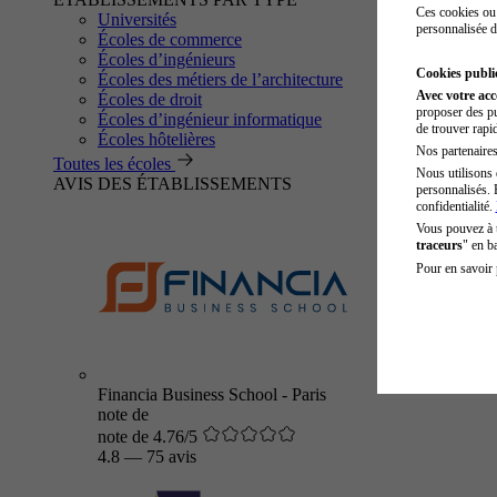
Ces cookies ou 
Universités
personnalisée d
Écoles de commerce
Écoles d’ingénieurs
Cookies public
Écoles des métiers de l’architecture
Avec votre ac
Écoles de droit
proposer des pu
Écoles d’ingénieur informatique
de trouver rapi
Écoles hôtelières
Nos partenaires 
Toutes les écoles
Nous utilisons 
AVIS DES ÉTABLISSEMENTS
personnalisés. 
confidentialité.
Vous pouvez à
traceurs
" en b
Pour en savoir 
Financia Business School - Paris
note de
note de 4.76/5
4.8
—
75 avis