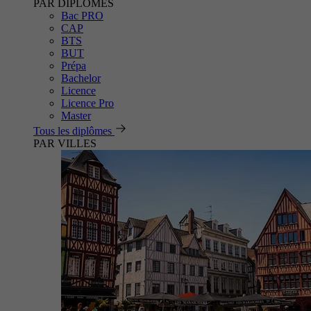
PAR DIPLÔMES
Bac PRO
CAP
BTS
BUT
Prépa
Bachelor
Licence
Licence Pro
Master
Tous les diplômes
PAR VILLES