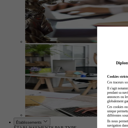
Diplome
Cookies strict
Ces traceurs so
Il s'agit notam
pendant sa navig
annonces ou les 
globalement gara
Ces cookies ou t
unique permetta
différentes sour
Ils nous permet
Établissements
navigation dans
ÉTABLISSEMENTS PAR TYPE