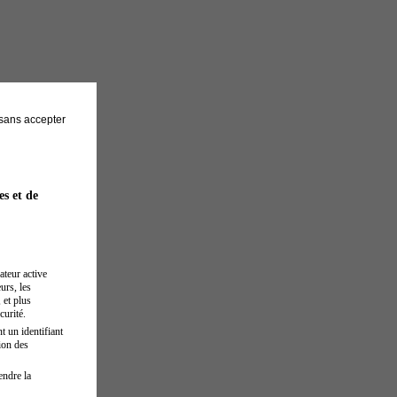
sans accepter
es et de
ateur active
urs, les
 et plus
curité.
t un identifiant
ion des
endre la