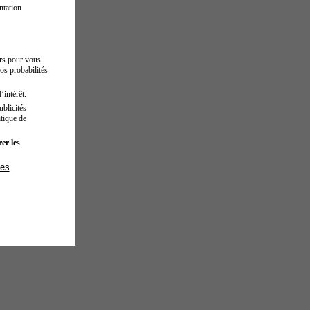
ntation
urs pour vous
os probabilités
’intérêt.
blicités
tique de
er les
ies
.