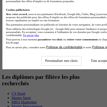
personnalisée des offres d'emploi ou de formations proposées.
BTS Sp3s en alternance
Master CCA en alternance
Cookies publicitaires
BTS Ndrc en alternance
Avec votre accord
, nous et nos partenaires (Facebook, Google Ads, Critéo, Bing,) pouvons 
BTS Sam en alternance
proposer des publicités pour des offres d’emploi ou des offres de formations personnalisés
Cap Fleuriste en alternance
trouver rapidement un emploi ou une formation.
BTS Sio en alternance
Nos partenaires personnalisent ces publicités en fonction de votre navigation, de votre profil
MSc Marketing Digital en alternance
Nous utilisons des technologies Google (ex : Google Ads) pour mesurer l'audience et propos
BTS Gpme en alternance
personnalisés. En acceptant, vous consentez à l'utilisation de vos données par Google conf
confidentialité.
En savoir plus
Cap Electricien en alternance
Vous pouvez à tout moment
paramétrer vos choix
ou
retirer votre consentement
en cliqu
BTS Gpn en alternance
bas de page.
BTS Domotique en alternance
Politique de confidentialité
Politique 
Pour en savoir plus, consultez notre
et notre
BAC Pro Agora en alternance
BTS Sta en alternance
BTS Iris en alternance
Personnaliser mes choix
Tout accept
BTS Tpl en alternance
BTS Ati en alternance
Les diplômes par filière les plus
recherchés
CS Sport
Master Sport
MBA Marketing
Master Management