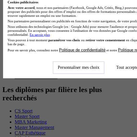
Cookies publicitaires
BTS Ndrc en alternance
Avec votre accord
, nous et nos partenaires (Facebook, Google Ads, Critéo, Bing,) pouvons 
BTS Sam en alternance
proposer des publicités pour des offres d’emploi ou des offres de formations personnalisés
Cap Fleuriste en alternance
trouver rapidement un emploi ou une formation.
BTS Sio en alternance
Nos partenaires personnalisent ces publicités en fonction de votre navigation, de votre profil
MSc Marketing Digital en alternance
Nous utilisons des technologies Google (ex : Google Ads) pour mesurer l'audience et propos
personnalisés. En acceptant, vous consentez à l'utilisation de vos données par Google conf
BTS Gpme en alternance
confidentialité.
En savoir plus
Cap Electricien en alternance
Vous pouvez à tout moment
paramétrer vos choix
ou
retirer votre consentement
en cliqu
BTS Gpn en alternance
bas de page.
BTS Domotique en alternance
Politique de confidentialité
Politique 
Pour en savoir plus, consultez notre
et notre
BAC Pro Agora en alternance
BTS Sta en alternance
BTS Iris en alternance
Personnaliser mes choix
Tout accept
BTS Tpl en alternance
BTS Ati en alternance
Les diplômes par filière les plus
recherchés
CS Sport
Master Sport
MBA Marketing
Master Management
CAP Esthétique