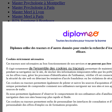
Master Psychologie à Montpellier
Master Psychologie à Paris
Master Meef à Lyon
Master Meef à Paris
BTS Tourisme à Bordeaux
BTS Tourisme à Lyon
BTS Tourisme à Paris
BTS Tourisme à Toulouse
Licence Psychologie à Lille
Master Informatique à Paris
BTS Communication à Bordeaux
Diplomeo utilise des traceurs et d’autres données pour rendre la recherche d’éco
efficace.
Master Psychologie à Angers
BTS Communication à Lyon
Cookies strictement nécessaires
BTS Ndrc à Lyon
Ces traceurs sont nécessaires au bon fonctionnement de nos services et
ne peuvent pas être 
de l'ensemble des cookies ou traceurs
Il s'agit notamment
permettant de maintenir 
Les intitulés de diplôme par alternance
pendant sa navigation sur le site, de stocker des informations temporaires telles que les préf
ou les offres vues, gérer les processus d'identification de l'utilisateur, vérifier s'il est conn
les plus recherchés
la sécurité du site web en détectant les tentatives d'accès frauduleux ou les violations de sécu
Ces cookies ou traceurs permettent également de piloter et suivre les sources d'acquisition d'
unique permettant de comprendre comment nos utilisateurs naviguent sur nos sites et nos ap
BTS Esf en alternance
sources de trafic.
BTS Dietetique en alternance
Ils nous permettent également d’observer le comportement de nos utilisateurs afin d'amélior
navigation dans nos sites beaucoup plus rapide et fluide.
BTS Mco en alternance
Ces cookies ou traceurs permettent enfin de personnaliser les interfaces de consultation et d
BTS Pi en alternance
personnalisée des offres d'emploi ou de formations proposées.
BTS Sp3s en alternance
Master CCA en alternance