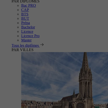
PAR DIPLÔMES
Bac PRO
CAP
BTS
BUT
Prépa
Bachelor
Licence
Licence Pro
Master
Tous les diplômes
PAR VILLES