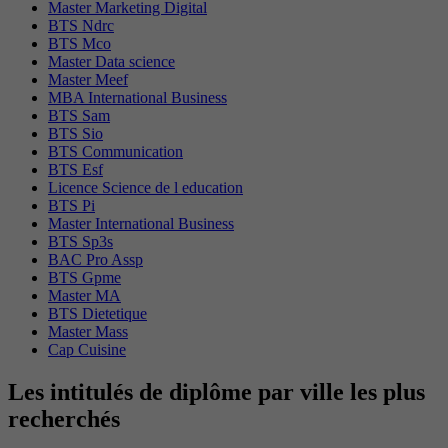
Master Marketing Digital
BTS Ndrc
BTS Mco
Master Data science
Master Meef
MBA International Business
BTS Sam
BTS Sio
BTS Communication
BTS Esf
Licence Science de l education
BTS Pi
Master International Business
BTS Sp3s
BAC Pro Assp
BTS Gpme
Master MA
BTS Dietetique
Master Mass
Cap Cuisine
Les intitulés de diplôme par ville les plus
recherchés