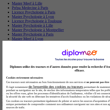
Master Meef à Lille
Prépa Medecine à Paris
Licence Psychologie à Paris
Master Psychologie à Lyon
Licence Psychologie à Toulouse
Master Psychologie à Lille
Master Psychologie à Montpellier
Master Psychologie à Paris
Master Meef à Lyon
Master Meef à Paris
BTS Tourisme à Bordeaux
BTS Tourisme à Lyon
BTS Tourisme à Paris
BTS Tourisme à Toulouse
Licence Psychologie à Lille
Diplomeo utilise des traceurs et d’autres données pour rendre la recherche d’éco
Master Informatique à Paris
efficace.
BTS Communication à Bordeaux
Cookies strictement nécessaires
Master Psychologie à Angers
Ces traceurs sont nécessaires au bon fonctionnement de nos services et
ne peuvent pas être 
BTS Communication à Lyon
de l'ensemble des cookies ou traceurs
BTS Ndrc à Lyon
Il s'agit notamment
permettant de maintenir 
pendant sa navigation sur le site, de stocker des informations temporaires telles que les préf
ou les offres vues, gérer les processus d'identification de l'utilisateur, vérifier s'il est conn
Les intitulés de diplôme par alternance
la sécurité du site web en détectant les tentatives d'accès frauduleux ou les violations de sécu
Ces cookies ou traceurs permettent également de piloter et suivre les sources d'acquisition d'
les plus recherchés
unique permettant de comprendre comment nos utilisateurs naviguent sur nos sites et nos ap
sources de trafic.