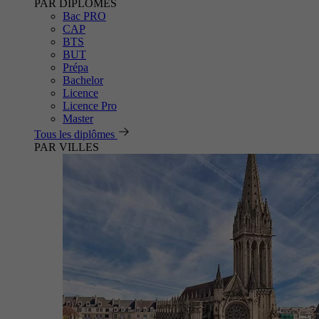
PAR DIPLÔMES
Bac PRO
CAP
BTS
BUT
Prépa
Bachelor
Licence
Licence Pro
Master
Tous les diplômes
PAR VILLES