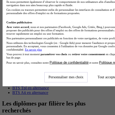
Ils nous permettent également d’observer le comportement de nos utilisateurs afin d'amélior
BTS Esf en alternance
navigation dans nos sites beaucoup plus rapide et fluide.
BTS Dietetique en alternance
Ces cookies ou traceurs permettent enfin de personnaliser les interfaces de consultation et d
personnalisée des offres d'emploi ou de formations proposées.
BTS Mco en alternance
BTS Pi en alternance
Cookies publicitaires
BTS Sp3s en alternance
Avec votre accord
, nous et nos partenaires (Facebook, Google Ads, Critéo, Bing,) pouvons 
Master CCA en alternance
proposer des publicités pour des offres d’emploi ou des offres de formations personnalisés
BTS Ndrc en alternance
trouver rapidement un emploi ou une formation.
BTS Sam en alternance
Nos partenaires personnalisent ces publicités en fonction de votre navigation, de votre profil
Cap Fleuriste en alternance
Nous utilisons des technologies Google (ex : Google Ads) pour mesurer l'audience et propos
BTS Sio en alternance
personnalisés. En acceptant, vous consentez à l'utilisation de vos données par Google conf
confidentialité.
En savoir plus
MSc Marketing Digital en alternance
Vous pouvez à tout moment
paramétrer vos choix
ou
retirer votre consentement
en cliqu
BTS Gpme en alternance
bas de page.
Cap Electricien en alternance
Politique de confidentialité
Politique 
Pour en savoir plus, consultez notre
et notre
BTS Gpn en alternance
BTS Domotique en alternance
BAC Pro Agora en alternance
Personnaliser mes choix
Tout accept
BTS Sta en alternance
BTS Iris en alternance
BTS Tpl en alternance
BTS Ati en alternance
Les diplômes par filière les plus
recherchés