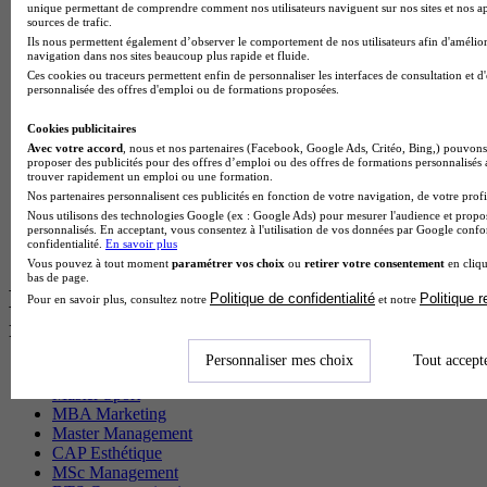
unique permettant de comprendre comment nos utilisateurs naviguent sur nos sites et nos ap
BTS Sam en alternance
sources de trafic.
Cap Fleuriste en alternance
Ils nous permettent également d’observer le comportement de nos utilisateurs afin d'amélior
BTS Sio en alternance
navigation dans nos sites beaucoup plus rapide et fluide.
MSc Marketing Digital en alternance
Ces cookies ou traceurs permettent enfin de personnaliser les interfaces de consultation et d
personnalisée des offres d'emploi ou de formations proposées.
BTS Gpme en alternance
Cap Electricien en alternance
Cookies publicitaires
BTS Gpn en alternance
Avec votre accord
, nous et nos partenaires (Facebook, Google Ads, Critéo, Bing,) pouvons 
BTS Domotique en alternance
proposer des publicités pour des offres d’emploi ou des offres de formations personnalisés
BAC Pro Agora en alternance
trouver rapidement un emploi ou une formation.
BTS Sta en alternance
Nos partenaires personnalisent ces publicités en fonction de votre navigation, de votre profil
BTS Iris en alternance
Nous utilisons des technologies Google (ex : Google Ads) pour mesurer l'audience et propos
personnalisés. En acceptant, vous consentez à l'utilisation de vos données par Google conf
BTS Tpl en alternance
confidentialité.
En savoir plus
BTS Ati en alternance
Vous pouvez à tout moment
paramétrer vos choix
ou
retirer votre consentement
en cliqu
bas de page.
Les diplômes par filière les plus
Politique de confidentialité
Politique 
Pour en savoir plus, consultez notre
et notre
recherchés
Personnaliser mes choix
Tout accept
CS Sport
Master Sport
MBA Marketing
Master Management
CAP Esthétique
MSc Management