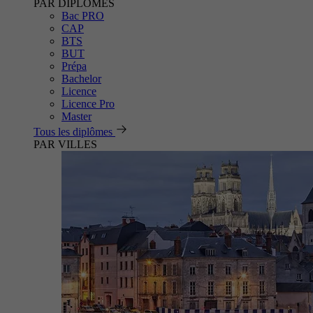
PAR DIPLÔMES
Bac PRO
CAP
BTS
BUT
Prépa
Bachelor
Licence
Licence Pro
Master
Tous les diplômes
PAR VILLES