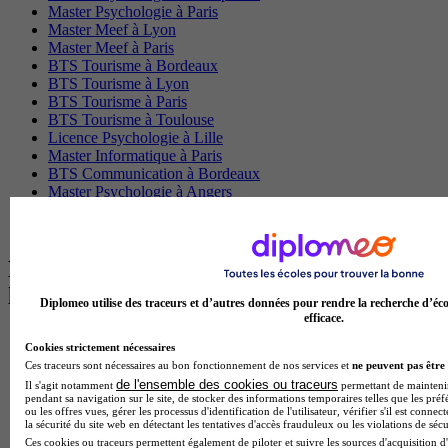
Master Psychologie à Paris
Master Meef à Lyon
Master Meef à Paris
BTS Tourisme à Bordeaux
BTS Tourisme à Lyon
BTS Tourisme à Paris
BTS Tourisme à Toulouse
Licence Psychologie à Lille
Master Informatique à Paris
BTS Communication à Bordeaux
Master Psychologie à Angers
BTS Communication à Lyon
BTS Ndrc à Lyon
Les intitulés de diplôme par alternance
les plus recherchés
Diplomeo utilise des traceurs et d’autres données pour rendre la recherche d’éco
efficace.
BTS Esf en alternance
Cookies strictement nécessaires
BTS Dietetique en alternance
Ces traceurs sont nécessaires au bon fonctionnement de nos services et
ne peuvent pas être 
BTS Mco en alternance
de l'ensemble des cookies ou traceurs
Il s'agit notamment
permettant de maintenir 
BTS Pi en alternance
pendant sa navigation sur le site, de stocker des informations temporaires telles que les préf
BTS Sp3s en alternance
ou les offres vues, gérer les processus d'identification de l'utilisateur, vérifier s'il est conn
la sécurité du site web en détectant les tentatives d'accès frauduleux ou les violations de sécu
Master CCA en alternance
Ces cookies ou traceurs permettent également de piloter et suivre les sources d'acquisition d'
BTS Ndrc en alternance