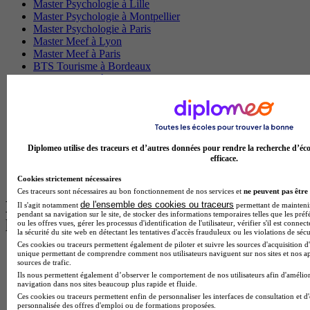
Master Psychologie à Lille
Master Psychologie à Montpellier
Master Psychologie à Paris
Master Meef à Lyon
Master Meef à Paris
BTS Tourisme à Bordeaux
BTS Tourisme à Lyon
BTS Tourisme à Paris
BTS Tourisme à Toulouse
Licence Psychologie à Lille
Master Informatique à Paris
BTS Communication à Bordeaux
Diplomeo utilise des traceurs et d’autres données pour rendre la recherche d’éco
Master Psychologie à Angers
efficace.
BTS Communication à Lyon
BTS Ndrc à Lyon
Cookies strictement nécessaires
Ces traceurs sont nécessaires au bon fonctionnement de nos services et
ne peuvent pas être 
Les intitulés de diplôme par alternance
de l'ensemble des cookies ou traceurs
Il s'agit notamment
permettant de maintenir 
pendant sa navigation sur le site, de stocker des informations temporaires telles que les préf
les plus recherchés
ou les offres vues, gérer les processus d'identification de l'utilisateur, vérifier s'il est conn
la sécurité du site web en détectant les tentatives d'accès frauduleux ou les violations de sécu
Ces cookies ou traceurs permettent également de piloter et suivre les sources d'acquisition d'
unique permettant de comprendre comment nos utilisateurs naviguent sur nos sites et nos ap
BTS Esf en alternance
sources de trafic.
BTS Dietetique en alternance
Ils nous permettent également d’observer le comportement de nos utilisateurs afin d'amélior
BTS Mco en alternance
navigation dans nos sites beaucoup plus rapide et fluide.
BTS Pi en alternance
Ces cookies ou traceurs permettent enfin de personnaliser les interfaces de consultation et d
BTS Sp3s en alternance
personnalisée des offres d'emploi ou de formations proposées.