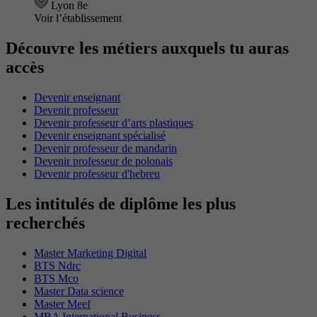
Lyon 8e
Voir l’établissement
Découvre les métiers auxquels tu auras
accès
Devenir enseignant
Devenir professeur
Devenir professeur d’arts plastiques
Devenir enseignant spécialisé
Devenir professeur de mandarin
Devenir professeur de polonais
Devenir professeur d'hebreu
Les intitulés de diplôme les plus
recherchés
Master Marketing Digital
BTS Ndrc
BTS Mco
Master Data science
Master Meef
MBA International Business