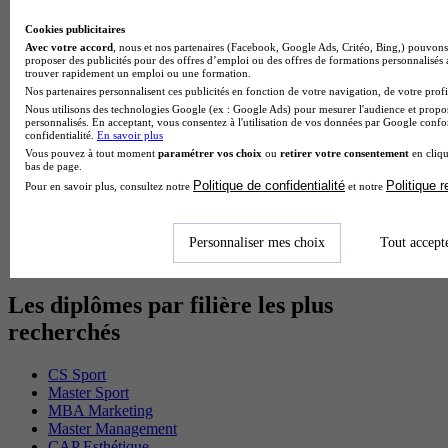
Master CCA en alternance
BTS Ndrc en alternance
Cookies publicitaires
BTS Sam en alternance
Avec votre accord
, nous et nos partenaires (Facebook, Google Ads, Critéo, Bing,) pouvons 
proposer des publicités pour des offres d’emploi ou des offres de formations personnalisés
Cap Fleuriste en alternance
trouver rapidement un emploi ou une formation.
BTS Sio en alternance
Nos partenaires personnalisent ces publicités en fonction de votre navigation, de votre profil
MSc Marketing Digital en alternance
Nous utilisons des technologies Google (ex : Google Ads) pour mesurer l'audience et propos
BTS Gpme en alternance
personnalisés. En acceptant, vous consentez à l'utilisation de vos données par Google conf
Cap Electricien en alternance
confidentialité.
En savoir plus
BTS Gpn en alternance
Vous pouvez à tout moment
paramétrer vos choix
ou
retirer votre consentement
en cliqu
bas de page.
BTS Domotique en alternance
Politique de confidentialité
Politique 
Pour en savoir plus, consultez notre
et notre
BAC Pro Agora en alternance
BTS Sta en alternance
BTS Iris en alternance
Personnaliser mes choix
Tout accept
BTS Tpl en alternance
BTS Ati en alternance
Les diplômes par filière les plus
recherchés
CS Sport
Master Sport
MBA Marketing
Master Management
CAP Esthétique