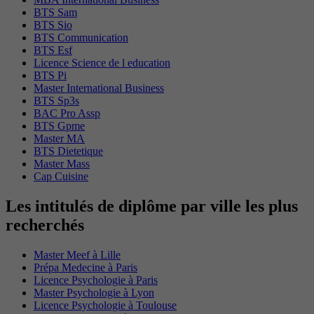
BTS Sam
BTS Sio
BTS Communication
BTS Esf
Licence Science de l education
BTS Pi
Master International Business
BTS Sp3s
BAC Pro Assp
BTS Gpme
Master MA
BTS Dietetique
Master Mass
Cap Cuisine
Les intitulés de diplôme par ville les plus
recherchés
Master Meef à Lille
Prépa Medecine à Paris
Licence Psychologie à Paris
Master Psychologie à Lyon
Licence Psychologie à Toulouse