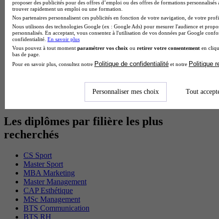
proposer des publicités pour des offres d’emploi ou des offres de formations personnalisés
Cap Fleuriste en alternance
trouver rapidement un emploi ou une formation.
BTS Sio en alternance
Nos partenaires personnalisent ces publicités en fonction de votre navigation, de votre profil
MSc Marketing Digital en alternance
Nous utilisons des technologies Google (ex : Google Ads) pour mesurer l'audience et propos
BTS Gpme en alternance
personnalisés. En acceptant, vous consentez à l'utilisation de vos données par Google conf
Cap Electricien en alternance
confidentialité.
En savoir plus
BTS Gpn en alternance
Vous pouvez à tout moment
paramétrer vos choix
ou
retirer votre consentement
en cliqu
bas de page.
BTS Domotique en alternance
Politique de confidentialité
Politique 
Pour en savoir plus, consultez notre
et notre
BAC Pro Agora en alternance
BTS Sta en alternance
BTS Iris en alternance
BTS Tpl en alternance
Personnaliser mes choix
Tout accept
BTS Ati en alternance
Les diplômes par filière les plus
recherchés
CS Sport
Master Sport
MBA Marketing
Master Management
CAP Esthétique
MSc Management
BTS Communication
BTS RH