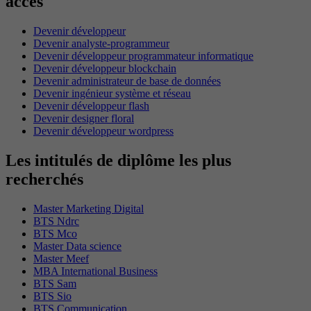
accès
Devenir développeur
Devenir analyste-programmeur
Devenir développeur programmateur informatique
Devenir développeur blockchain
Devenir administrateur de base de données
Devenir ingénieur système et réseau
Devenir développeur flash
Devenir designer floral
Devenir développeur wordpress
Les intitulés de diplôme les plus
recherchés
Master Marketing Digital
BTS Ndrc
BTS Mco
Master Data science
Master Meef
MBA International Business
BTS Sam
BTS Sio
BTS Communication