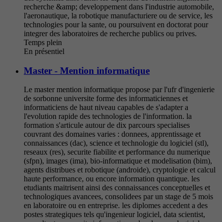
recherche &amp; developpement dans l'industrie automobile,
l'aeronautique, la robotique manufacturiere ou de service, les
technologies pour la sante, ou poursuivent en doctorat pour
integrer des laboratoires de recherche publics ou prives.
Temps plein
En présentiel
Master - Mention informatique
Le master mention informatique propose par l'ufr d'ingenierie
de sorbonne universite forme des informaticiennes et
informaticiens de haut niveau capables de s'adapter a
l'evolution rapide des technologies de l'information. la
formation s'articule autour de dix parcours specialises
couvrant des domaines varies : donnees, apprentissage et
connaissances (dac), science et technologie du logiciel (stl),
reseaux (res), securite fiabilite et performance du numerique
(sfpn), images (ima), bio-informatique et modelisation (bim),
agents distribues et robotique (androide), cryptologie et calcul
haute performance, ou encore information quantique. les
etudiants maitrisent ainsi des connaissances conceptuelles et
technologiques avancees, consolidees par un stage de 5 mois
en laboratoire ou en entreprise. les diplomes accedent a des
postes strategiques tels qu'ingenieur logiciel, data scientist,