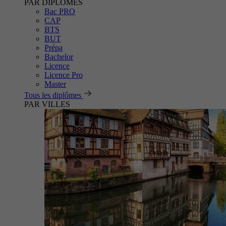
PAR DIPLÔMES
Bac PRO
CAP
BTS
BUT
Prépa
Bachelor
Licence
Licence Pro
Master
Tous les diplômes
PAR VILLES