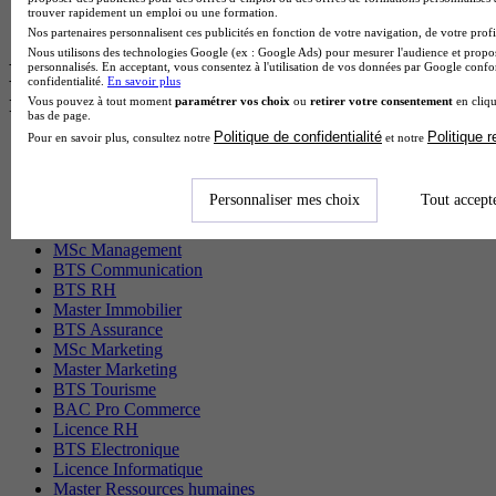
BTS Tpl en alternance
trouver rapidement un emploi ou une formation.
BTS Ati en alternance
Nos partenaires personnalisent ces publicités en fonction de votre navigation, de votre profil
Nous utilisons des technologies Google (ex : Google Ads) pour mesurer l'audience et propos
Les diplômes par filière les plus
personnalisés. En acceptant, vous consentez à l'utilisation de vos données par Google conf
confidentialité.
En savoir plus
recherchés
Vous pouvez à tout moment
paramétrer vos choix
ou
retirer votre consentement
en cliqu
bas de page.
Politique de confidentialité
Politique 
Pour en savoir plus, consultez notre
et notre
CS Sport
Master Sport
MBA Marketing
Personnaliser mes choix
Tout accept
Master Management
CAP Esthétique
MSc Management
BTS Communication
BTS RH
Master Immobilier
BTS Assurance
MSc Marketing
Master Marketing
BTS Tourisme
BAC Pro Commerce
Licence RH
BTS Electronique
Licence Informatique
Master Ressources humaines