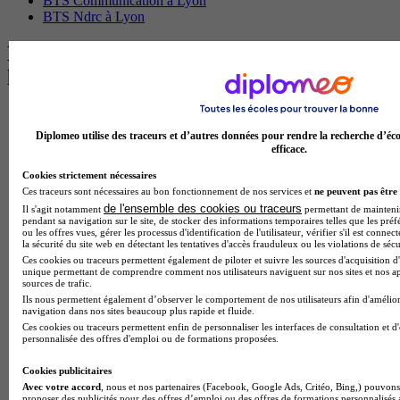
BTS Communication à Lyon
BTS Ndrc à Lyon
Les intitulés de diplôme par alternance
les plus recherchés
BTS Esf en alternance
BTS Dietetique en alternance
Diplomeo utilise des traceurs et d’autres données pour rendre la recherche d’éco
BTS Mco en alternance
efficace.
BTS Pi en alternance
Cookies strictement nécessaires
BTS Sp3s en alternance
Ces traceurs sont nécessaires au bon fonctionnement de nos services et
ne peuvent pas être 
Master CCA en alternance
de l'ensemble des cookies ou traceurs
Il s'agit notamment
permettant de maintenir 
BTS Ndrc en alternance
pendant sa navigation sur le site, de stocker des informations temporaires telles que les préf
BTS Sam en alternance
ou les offres vues, gérer les processus d'identification de l'utilisateur, vérifier s'il est conn
Cap Fleuriste en alternance
la sécurité du site web en détectant les tentatives d'accès frauduleux ou les violations de sécu
BTS Sio en alternance
Ces cookies ou traceurs permettent également de piloter et suivre les sources d'acquisition d'
unique permettant de comprendre comment nos utilisateurs naviguent sur nos sites et nos ap
MSc Marketing Digital en alternance
sources de trafic.
BTS Gpme en alternance
Ils nous permettent également d’observer le comportement de nos utilisateurs afin d'amélior
Cap Electricien en alternance
navigation dans nos sites beaucoup plus rapide et fluide.
BTS Gpn en alternance
Ces cookies ou traceurs permettent enfin de personnaliser les interfaces de consultation et d
personnalisée des offres d'emploi ou de formations proposées.
BTS Domotique en alternance
BAC Pro Agora en alternance
Cookies publicitaires
BTS Sta en alternance
Avec votre accord
, nous et nos partenaires (Facebook, Google Ads, Critéo, Bing,) pouvons 
BTS Iris en alternance
proposer des publicités pour des offres d’emploi ou des offres de formations personnalisés