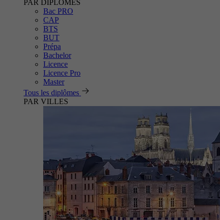
PAR DIPLÔMES
Bac PRO
CAP
BTS
BUT
Prépa
Bachelor
Licence
Licence Pro
Master
Tous les diplômes
PAR VILLES