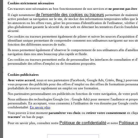
Temps plein
Cookies strictement nécessaires
En présentiel
Ces traceurs sont nécessaires au bon fonctionnement de nos services et
ne peuvent pas être 
de l'ensemble des cookies ou traceurs
Il s'agit notamment
permettant de maintenir 
Les avis sur SJE UPVD
active pendant sa navigation sur le site, de stocker des informations temporaires telles que le
les annonces ou les offres vues, gérer les processus d'identification de l'utilisateur, vérifier s
plus globalement garantir la sécurité du site web en détectant les tentatives d'accès fraudule
sécurité.
Ces cookies ou traceurs permettent également de piloter et suivre les sources d'acquisition d
identifiant unique permettant de comprendre comment nos utilisateurs naviguent sur nos site
fonction des différentes sources de trafic.
Ils nous permettent également d’observer le comportement de nos utilisateurs afin d'amélior
navigation dans nos sites beaucoup plus rapide et fluide.
Ces cookies ou traceurs permettent enfin de personnaliser les interfaces de consultation et d
personnalisée des offres d'emploi ou de formations proposées.
Donne ton avis !
Cookies publicitaires
Avec votre accord
, nous et nos partenaires (Facebook, Google Ads, Critéo, Bing,) pouvons 
Partage ton expérience et aide d’autres étudiants à faire le bon choix.
vous proposer des publicités pour des offres d’emploi ou des offres de formations personna
Donne ton avis entre 1 et 5 étoiles
probabilités de trouver rapidement un emploi ou une formation.
Nos partenaires personnalisent ces publicités en fonction de votre navigation, de votre profil
Nous utilisons des technologies Google (ex : Google Ads) pour mesurer l'audience et propos
personnalisés. En acceptant, vous consentez à l'utilisation de vos données par Google conf
confidentialité.
En savoir plus
Vous pouvez à tout moment
paramétrer vos choix
ou
retirer votre consentement
en cliqu
traceurs
" en bas de page.
Politique de confidentialité
Politique 
Pour en savoir plus, consultez notre
et notre