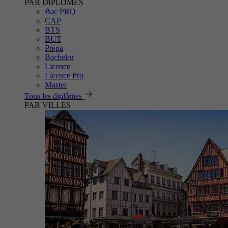
PAR DIPLÔMES
Bac PRO
CAP
BTS
BUT
Prépa
Bachelor
Licence
Licence Pro
Master
Tous les diplômes
PAR VILLES